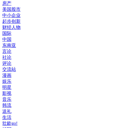
房产
美国股市
中小企业
起步创新
财经人物
国际
中国
东南亚
言论
社论
评论
交流站
漫画
娱乐
明星
影视
音乐
韩流
送礼
生活
壮龄go!