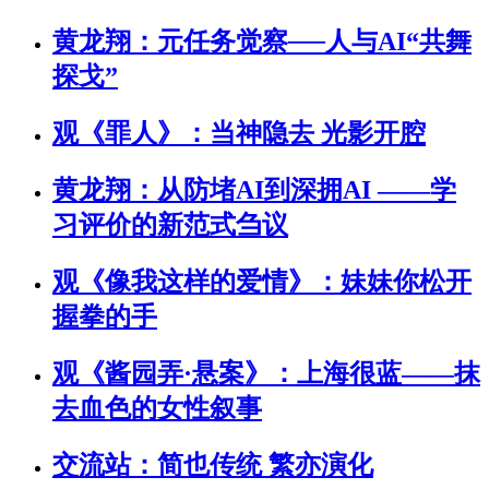
黄龙翔：元任务觉察──人与AI“共舞
探戈”
观《罪人》：当神隐去 光影开腔
黄龙翔：从防堵AI到深拥AI ――学
习评价的新范式刍议
观《像我这样的爱情》：妹妹你松开
握拳的手
观《酱园弄·悬案》：上海很蓝——抹
去血色的女性叙事
交流站：简也传统 繁亦演化