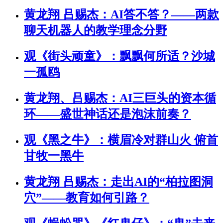
黄龙翔 吕赐杰：AI答不答？——两款
聊天机器人的教学理念分野
观《街头顽童》：飘飘何所适？沙城
一孤鸥
黄龙翔、吕赐杰：AI三巨头的资本循
环――盛世神话还是泡沫前奏？
观《黑之牛》：横眉冷对群山火 俯首
甘牧一黑牛
黄龙翔 吕赐杰：走出AI的“柏拉图洞
穴”——教育如何引路？