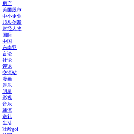
房产
美国股市
中小企业
起步创新
财经人物
国际
中国
东南亚
言论
社论
评论
交流站
漫画
娱乐
明星
影视
音乐
韩流
送礼
生活
壮龄go!