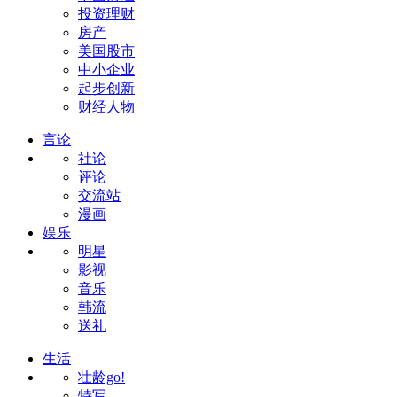
投资理财
房产
美国股市
中小企业
起步创新
财经人物
言论
社论
评论
交流站
漫画
娱乐
明星
影视
音乐
韩流
送礼
生活
壮龄go!
特写