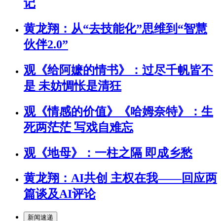
记
黄龙翔：从“去技能化”思维到“智慧
伙伴2.0”
观《给阿嬷的情书》：过尽千帆皆不
是 未妨惆怅是清狂
观《情感的价值》《哈姆奈特》：生
死两茫茫 写戏自难忘
观《地母》：一柱之隔 即成乡愁
黄龙翔：AI共创 主权在我——回应两
篇谈及AI评论
新闻速递