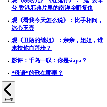
观《蜈蚣咒》《红鬼仔》：“鬼”去来
兮 香港邪典片里的南洋乡野复仇
观《看我今天怎么说》：比手相问，
冰心玉壶
观《丑陋的继姐》：亲亲，姐姐，谁
来扶你血莲步？
影评：千岛一叹：你是siapa？
“母语”的歌在哪里？
上一页