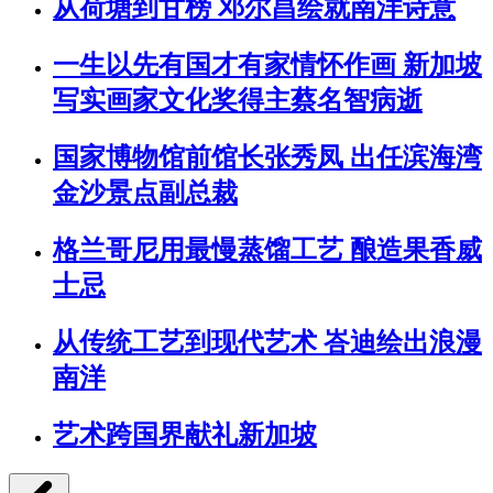
从荷塘到甘榜 邓尔昌绘就南洋诗意
一生以先有国才有家情怀作画 新加坡
写实画家文化奖得主蔡名智病逝
国家博物馆前馆长张秀凤 出任滨海湾
金沙景点副总裁
格兰哥尼用最慢蒸馏工艺 酿造果香威
士忌
从传统工艺到现代艺术 峇迪绘出浪漫
南洋
艺术跨国界献礼新加坡