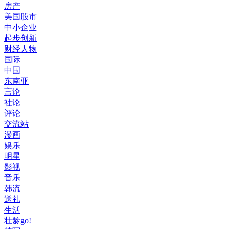
房产
美国股市
中小企业
起步创新
财经人物
国际
中国
东南亚
言论
社论
评论
交流站
漫画
娱乐
明星
影视
音乐
韩流
送礼
生活
壮龄go!