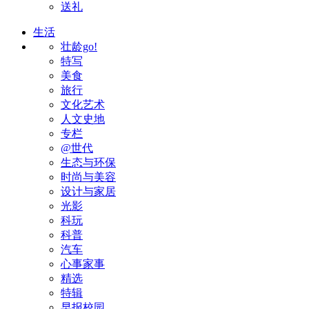
送礼
生活
壮龄go!
特写
美食
旅行
文化艺术
人文史地
专栏
@世代
生态与环保
时尚与美容
设计与家居
光影
科玩
科普
汽车
心事家事
精选
特辑
早报校园