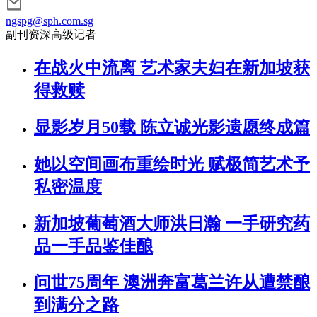
ngspg@sph.com.sg
副刊资深高级记者
在战火中流离 艺术家夫妇在新加坡获
得救赎
显影岁月50载 陈立诚光影遗愿终成篇
她以空间画布重绘时光 赋极简艺术予
私密温度
新加坡葡萄酒大师洪日瀚 一手研究药
品一手品鉴佳酿
问世75周年 澳洲奔富葛兰许从遭禁酿
到满分之路