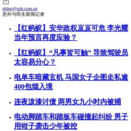
ghlee@sph.com.sg
意外与民生新闻记者
【红蚂蚁】安华政权岌岌可危 李光耀
当年预言再度应验？
【红蚂蚁】“凡事皆可触” 导致驾驶员
太容易分心？
电单车暗藏玄机 马国女子企图走私逾
400包烟入境
连夜泼漆讨债 两男女九小时内被捕
电动脚踏车和踏板车碰撞起纠纷 男子
用钳子袭击少年被控