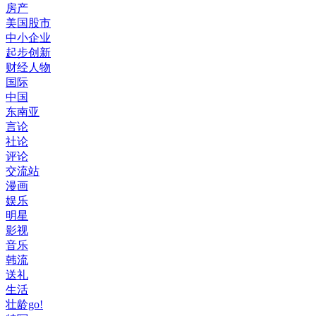
房产
美国股市
中小企业
起步创新
财经人物
国际
中国
东南亚
言论
社论
评论
交流站
漫画
娱乐
明星
影视
音乐
韩流
送礼
生活
壮龄go!