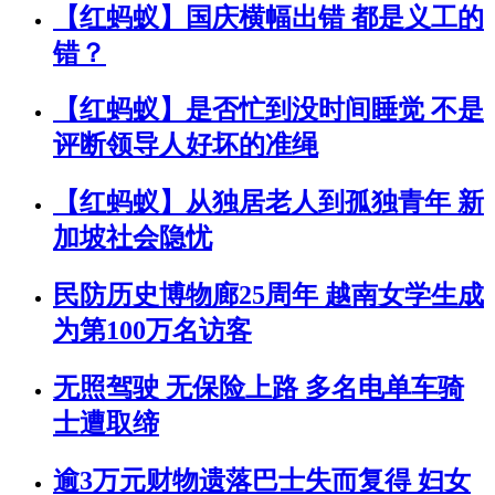
【红蚂蚁】国庆横幅出错 都是义工的
错？
【红蚂蚁】是否忙到没时间睡觉 不是
评断领导人好坏的准绳
【红蚂蚁】从独居老人到孤独青年 新
加坡社会隐忧
民防历史博物廊25周年 越南女学生成
为第100万名访客
无照驾驶 无保险上路 多名电单车骑
士遭取缔
逾3万元财物遗落巴士失而复得 妇女