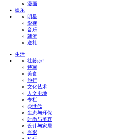
漫画
娱乐
明星
影视
音乐
韩流
送礼
生活
壮龄go!
特写
美食
旅行
文化艺术
人文史地
专栏
@世代
生态与环保
时尚与美容
设计与家居
光影
科玩