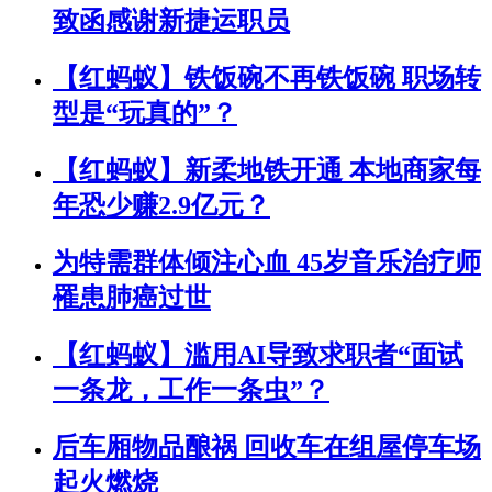
致函感谢新捷运职员
【红蚂蚁】铁饭碗不再铁饭碗 职场转
型是“玩真的”？
【红蚂蚁】新柔地铁开通 本地商家每
年恐少赚2.9亿元？
为特需群体倾注心血 45岁音乐治疗师
罹患肺癌过世
【红蚂蚁】滥用AI导致求职者“面试
一条龙，工作一条虫”？
后车厢物品酿祸 回收车在组屋停车场
起火燃烧