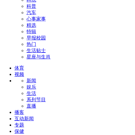
科普
汽车
心事家事
精选
特辑
早报校园
热门
生活贴士
星座与生肖
体育
视频
新闻
娱乐
生活
系列节目
直播
播客
互动新闻
专题
保健