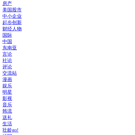
房产
美国股市
中小企业
起步创新
财经人物
国际
中国
东南亚
言论
社论
评论
交流站
漫画
娱乐
明星
影视
音乐
韩流
送礼
生活
壮龄go!