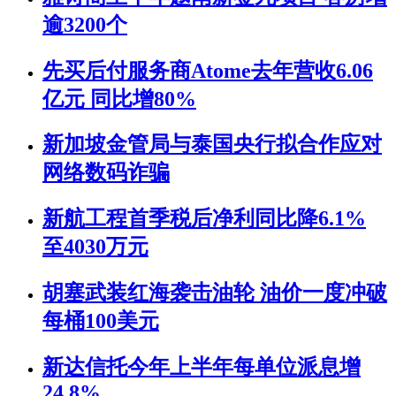
逾3200个
先买后付服务商Atome去年营收6.06
亿元 同比增80%
新加坡金管局与泰国央行拟合作应对
网络数码诈骗
新航工程首季税后净利同比降6.1%
至4030万元
胡塞武装红海袭击油轮 油价一度冲破
每桶100美元
新达信托今年上半年每单位派息增
24.8%