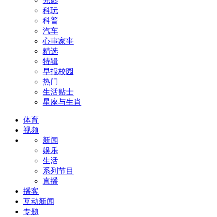
光影
科玩
科普
汽车
心事家事
精选
特辑
早报校园
热门
生活贴士
星座与生肖
体育
视频
新闻
娱乐
生活
系列节目
直播
播客
互动新闻
专题