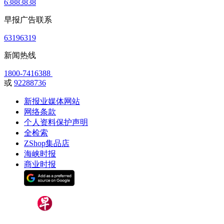
63883838
早报广告联系
63196319
新闻热线
1800-7416388
或
92288736
新报业媒体网站
网络条款
个人资料保护声明
全检索
ZShop集品店
海峡时报
商业时报