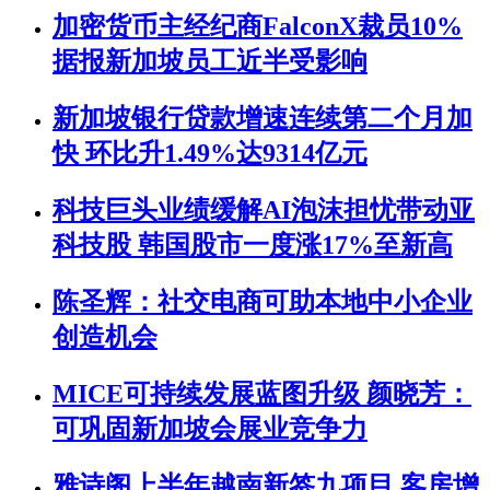
加密货币主经纪商FalconX裁员10%
据报新加坡员工近半受影响
新加坡银行贷款增速连续第二个月加
快 环比升1.49%达9314亿元
科技巨头业绩缓解AI泡沫担忧带动亚
科技股 韩国股市一度涨17%至新高
陈圣辉：社交电商可助本地中小企业
创造机会
MICE可持续发展蓝图升级 颜晓芳：
可巩固新加坡会展业竞争力
雅诗阁上半年越南新签九项目 客房增