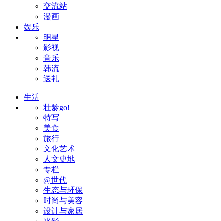
交流站
漫画
娱乐
明星
影视
音乐
韩流
送礼
生活
壮龄go!
特写
美食
旅行
文化艺术
人文史地
专栏
@世代
生态与环保
时尚与美容
设计与家居