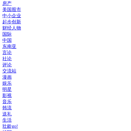
房产
美国股市
中小企业
起步创新
财经人物
国际
中国
东南亚
言论
社论
评论
交流站
漫画
娱乐
明星
影视
音乐
韩流
送礼
生活
壮龄go!