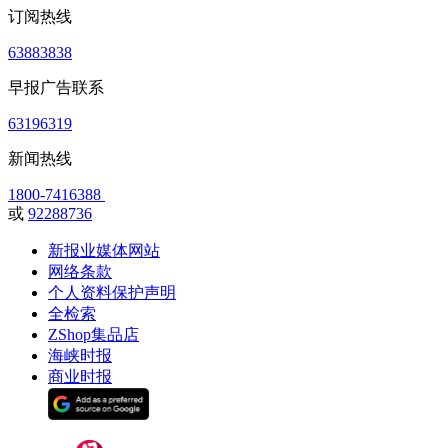
订阅热线
63883838
早报广告联系
63196319
新闻热线
1800-7416388
或
92288736
新报业媒体网站
网络条款
个人资料保护声明
全检索
ZShop集品店
海峡时报
商业时报