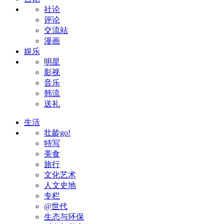
社论
评论
交流站
漫画
娱乐
明星
影视
音乐
韩流
送礼
生活
壮龄go!
特写
美食
旅行
文化艺术
人文史地
专栏
@世代
生态与环保