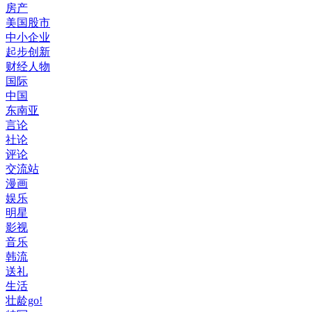
房产
美国股市
中小企业
起步创新
财经人物
国际
中国
东南亚
言论
社论
评论
交流站
漫画
娱乐
明星
影视
音乐
韩流
送礼
生活
壮龄go!