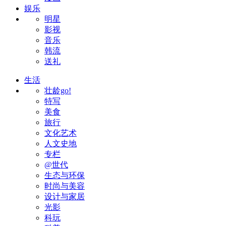
娱乐
明星
影视
音乐
韩流
送礼
生活
壮龄go!
特写
美食
旅行
文化艺术
人文史地
专栏
@世代
生态与环保
时尚与美容
设计与家居
光影
科玩