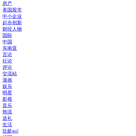
房产
美国股市
中小企业
起步创新
财经人物
国际
中国
东南亚
言论
社论
评论
交流站
漫画
娱乐
明星
影视
音乐
韩流
送礼
生活
壮龄go!