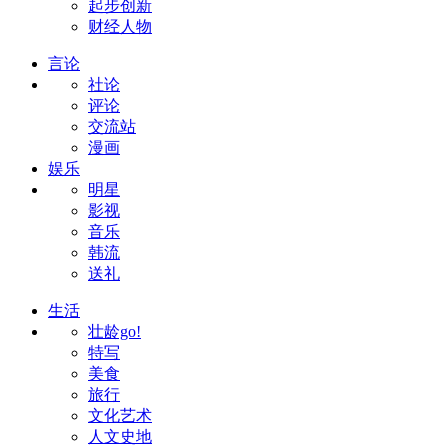
起步创新
财经人物
言论
社论
评论
交流站
漫画
娱乐
明星
影视
音乐
韩流
送礼
生活
壮龄go!
特写
美食
旅行
文化艺术
人文史地