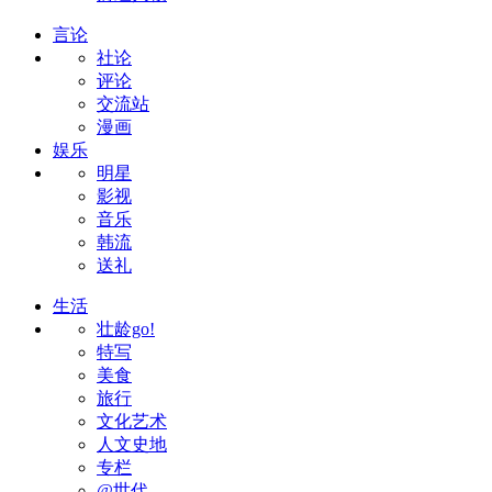
言论
社论
评论
交流站
漫画
娱乐
明星
影视
音乐
韩流
送礼
生活
壮龄go!
特写
美食
旅行
文化艺术
人文史地
专栏
@世代