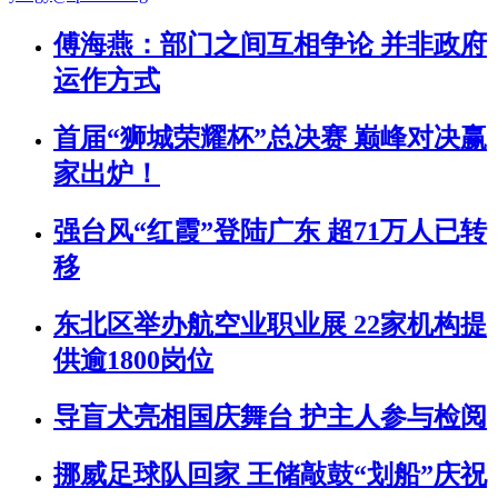
傅海燕：部门之间互相争论 并非政府
运作方式
首届“狮城荣耀杯”总决赛 巅峰对决赢
家出炉！
强台风“红霞”登陆广东 超71万人已转
移
东北区举办航空业职业展 22家机构提
供逾1800岗位
导盲犬亮相国庆舞台 护主人参与检阅
挪威足球队回家 王储敲鼓“划船”庆祝