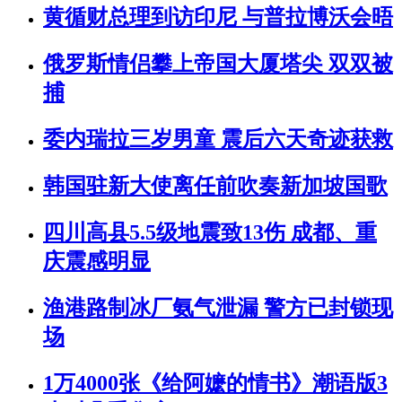
黄循财总理到访印尼 与普拉博沃会晤
俄罗斯情侣攀上帝国大厦塔尖 双双被
捕
委内瑞拉三岁男童 震后六天奇迹获救
韩国驻新大使离任前吹奏新加坡国歌
四川高县5.5级地震致13伤 成都、重
庆震感明显
渔港路制冰厂氨气泄漏 警方已封锁现
场
1万4000张《给阿嬷的情书》潮语版3