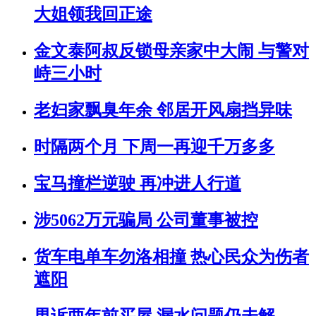
大姐领我回正途
金文泰阿叔反锁母亲家中大闹 与警对
峙三小时
老妇家飘臭年余 邻居开风扇挡异味
时隔两个月 下周一再迎千万多多
宝马撞栏逆驶 再冲进人行道
涉5062万元骗局 公司董事被控
货车电单车勿洛相撞 热心民众为伤者
遮阳
男诉两年前买屋 漏水问题仍未解