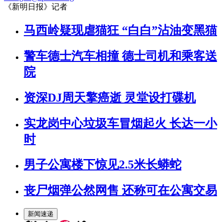
《新明日报》记者
马西岭疑现虐猫狂 “白白”沾油变黑猫
警车德士汽车相撞 德士司机和乘客送
院
资深DJ周天擎癌逝 灵堂设打碟机
实龙岗中心垃圾车冒烟起火 长达一小
时
男子公寓楼下惊见2.5米长蟒蛇
丧尸烟弹公然网售 还称可在公寓交易
新闻速递