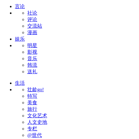
言论
社论
评论
交流站
漫画
娱乐
明星
影视
音乐
韩流
送礼
生活
壮龄go!
特写
美食
旅行
文化艺术
人文史地
专栏
@世代