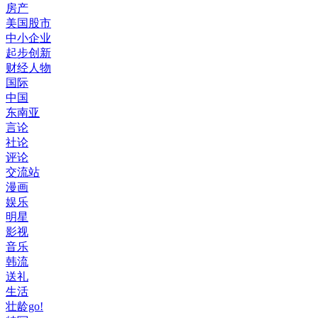
房产
美国股市
中小企业
起步创新
财经人物
国际
中国
东南亚
言论
社论
评论
交流站
漫画
娱乐
明星
影视
音乐
韩流
送礼
生活
壮龄go!