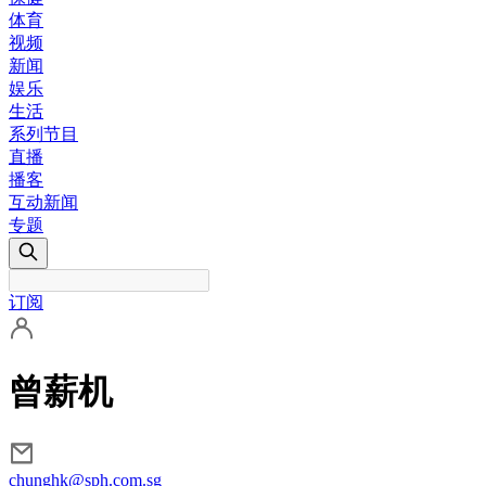
体育
视频
新闻
娱乐
生活
系列节目
直播
播客
互动新闻
专题
订阅
曾薪机
chunghk@sph.com.sg