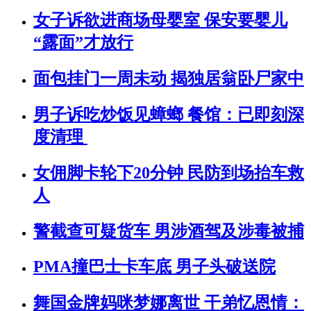
女子诉欲进商场母婴室 保安要婴儿
“露面”才放行
面包挂门一周未动 揭独居翁卧尸家中
男子诉吃炒饭见蟑螂 餐馆：已即刻深
度清理
女佣脚卡轮下20分钟 民防到场抬车救
人
警截查可疑货车 男涉酒驾及涉毒被捕
PMA撞巴士卡车底 男子头破送院
舞国金牌妈咪梦娜离世 干弟忆恩情：