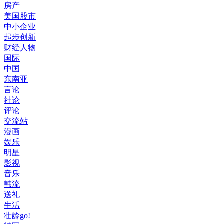
房产
美国股市
中小企业
起步创新
财经人物
国际
中国
东南亚
言论
社论
评论
交流站
漫画
娱乐
明星
影视
音乐
韩流
送礼
生活
壮龄go!