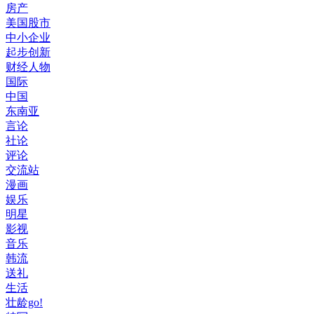
房产
美国股市
中小企业
起步创新
财经人物
国际
中国
东南亚
言论
社论
评论
交流站
漫画
娱乐
明星
影视
音乐
韩流
送礼
生活
壮龄go!