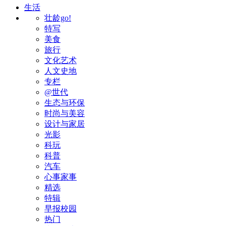
生活
壮龄go!
特写
美食
旅行
文化艺术
人文史地
专栏
@世代
生态与环保
时尚与美容
设计与家居
光影
科玩
科普
汽车
心事家事
精选
特辑
早报校园
热门