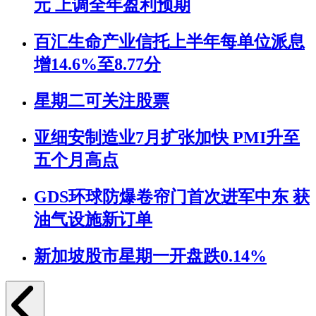
元 上调全年盈利预期
百汇生命产业信托上半年每单位派息
增14.6%至8.77分
星期二可关注股票
亚细安制造业7月扩张加快 PMI升至
五个月高点
GDS环球防爆卷帘门首次进军中东 获
油气设施新订单
新加坡股市星期一开盘跌0.14%