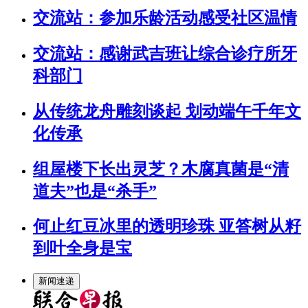
交流站：参加乐龄活动感受社区温情
交流站：感谢武吉班让综合诊疗所牙
科部门
从传统龙舟雕刻谈起 划动端午千年文
化传承
组屋楼下长出灵芝？木腐真菌是“清
道夫”也是“杀手”
何止红豆冰里的透明珍珠 亚答树从籽
到叶全身是宝
新闻速递