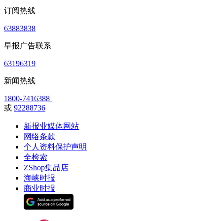
订阅热线
63883838
早报广告联系
63196319
新闻热线
1800-7416388
或
92288736
新报业媒体网站
网络条款
个人资料保护声明
全检索
ZShop集品店
海峡时报
商业时报