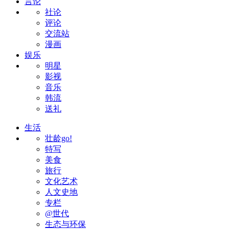
言论
社论
评论
交流站
漫画
娱乐
明星
影视
音乐
韩流
送礼
生活
壮龄go!
特写
美食
旅行
文化艺术
人文史地
专栏
@世代
生态与环保