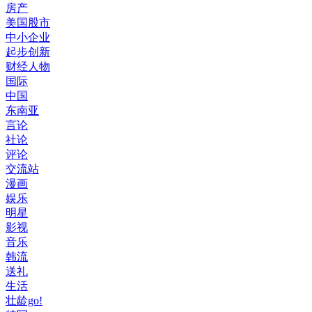
房产
美国股市
中小企业
起步创新
财经人物
国际
中国
东南亚
言论
社论
评论
交流站
漫画
娱乐
明星
影视
音乐
韩流
送礼
生活
壮龄go!