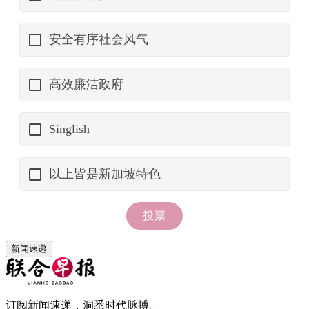
新闻速递
订阅新闻速递，洞悉时代脉搏。