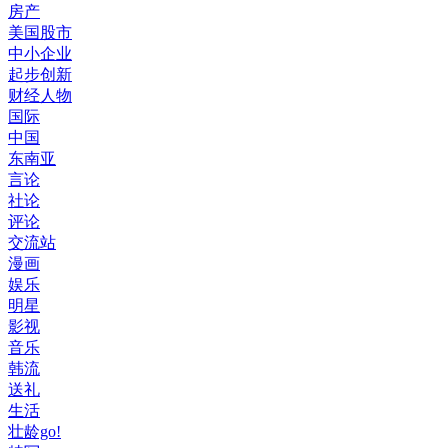
房产
美国股市
中小企业
起步创新
财经人物
国际
中国
东南亚
言论
社论
评论
交流站
漫画
娱乐
明星
影视
音乐
韩流
送礼
生活
壮龄go!