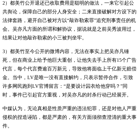
2）都美竹公开退还已收取费用是聪明的做法，一来它引起公
共舆论，保障自己的部分人身安全；二来直接破解对方设下的
法律套路，避开自己被对方以“敲诈勒索罪”追究刑事责任的机
会。吴亦凡方面的所谓和解协议，据说就是之前吴秀波用过，
结果让对他敲诈勒索的小三被判坐牢。
3）都美竹至今公开的微博内容，无法在事实上把吴亦凡锤
死，但在商业上给予他巨大重创，让他失去手上所有15个广告
代言，每个代言费逾百万新元，导致他将面临上千亿新元赔偿
金。当中，LV是唯一没有直接解约，只表示暂停合作，引致
许多网民跑到LV官博留言：“是要设计囚衣给他穿吗？”同
时，事件已引起官方重视，对吴亦凡的封杀行动已经展开。
中媒认为，无论真相是性质严重的违法犯罪，还是对他人严重
侵权的捏造诬陷，都是严肃的，有关方面须彻查澄清的重大事
件。