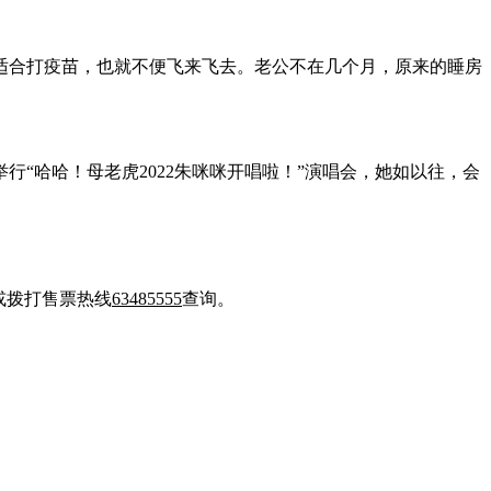
适合打疫苗，也就不便飞来飞去。老公不在几个月，原来的睡房
“哈哈！母老虎2022朱咪咪开唱啦！”演唱会，她如以往，会
或拨打售票热线
63485555
查询。