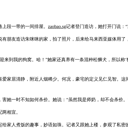
路上段一带的一间排屋。
zaobao.sg
记者登门造访，她打开门说：“
有朋友造访朱咪咪的家，拍了照片，后来给马来西亚媒体用了，
迎来到我的狗窝。哈！”她家还真养有一条混种松狮犬，所以称‘
爱家居清静，附近人烟稀少。何况，豪宅的定义见仁见智。这间
害她一时不知如何杀价。她说：“虽然我是师奶，却不会杀价。
配两相宜。
起给家人煮饭的趣事，妙语如珠。记者又跟她上楼，参观了私密