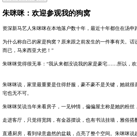
朱咪咪：欢迎参观我的狗窝
资深新马艺人朱咪咪在本地落户数十年，最近十年都住在汤申
为什么称自己的家是狗窝？原来跟之前发生的一件事有关。话说
而已，马来西亚大把！”
朱咪咪觉得很无辜：“我从来都没说我的家是豪宅……所以，欢
朱咪咪说，家里最重要是住得舒服，豪不豪不是关键，她就很喜
宅也无不可。
朱咪咪笑说当年来看房子，一见钟情，偏偏屋主称是她的粉丝，
走进客厅，只觉得宽阔，有金器摆设，也有书法挂墙，雅俗搭
直通厨房，看到绿意盎然的盆栽，点亮了整个空间。朱咪咪说