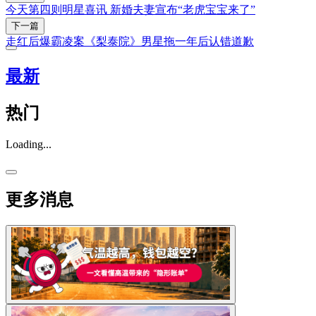
今天第四则明星喜讯 新婚夫妻宣布“老虎宝宝来了”
下一篇
走红后爆霸凌案《梨泰院》男星拖一年后认错道歉
最新
热门
Loading...
更多消息