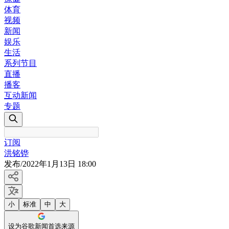
体育
视频
新闻
娱乐
生活
系列节目
直播
播客
互动新闻
专题
订阅
洪铭铧
发布
/
2022年1月13日 18:00
小
标准
中
大
设为谷歌新闻首选来源