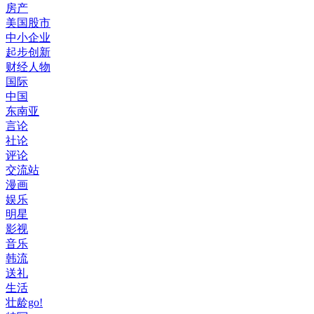
房产
美国股市
中小企业
起步创新
财经人物
国际
中国
东南亚
言论
社论
评论
交流站
漫画
娱乐
明星
影视
音乐
韩流
送礼
生活
壮龄go!