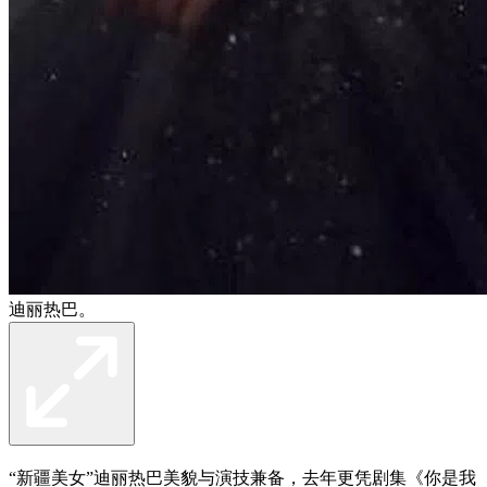
迪丽热巴。
“新疆美女”迪丽热巴美貌与演技兼备，去年更凭剧集《你是我