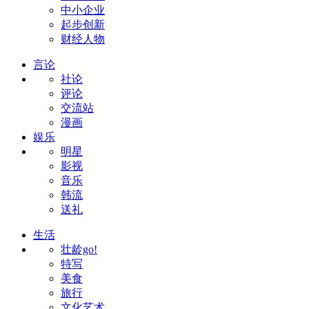
中小企业
起步创新
财经人物
言论
社论
评论
交流站
漫画
娱乐
明星
影视
音乐
韩流
送礼
生活
壮龄go!
特写
美食
旅行
文化艺术