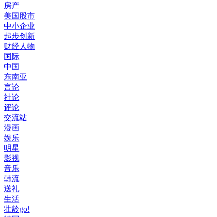
房产
美国股市
中小企业
起步创新
财经人物
国际
中国
东南亚
言论
社论
评论
交流站
漫画
娱乐
明星
影视
音乐
韩流
送礼
生活
壮龄go!