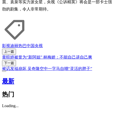
晨、袁泉等实力派女星，央视《公诉精英》将会是一部卡士强
劲的剧集，令人非常期待。
影视
迪丽热巴
中国央视
上一篇
黄暄婷被誉为“新阿姐” 林梅娇：不能自己讲自己爽
下一篇
被讥发福崩坏 吴奇隆空中一字马自嘲“灵活的胖子”
最新
热门
Loading...