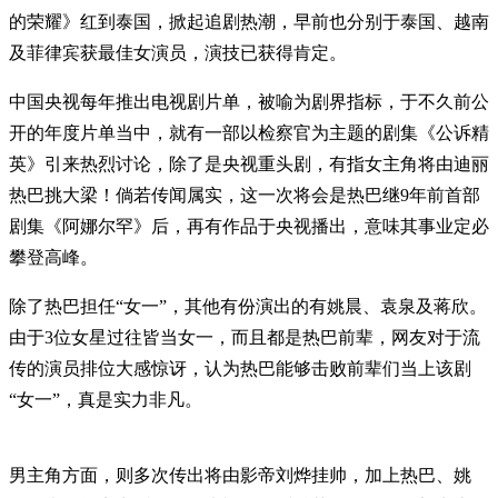
的荣耀》红到泰国，掀起追剧热潮，早前也分别于泰国、越南
及菲律宾获最佳女演员，演技已获得肯定。
中国央视每年推出电视剧片单，被喻为剧界指标，于不久前公
开的年度片单当中，就有一部以检察官为主题的剧集《公诉精
英》引来热烈讨论，除了是央视重头剧，有指女主角将由迪丽
热巴挑大梁！倘若传闻属实，这一次将会是热巴继9年前首部
剧集《阿娜尔罕》后，再有作品于央视播出，意味其事业定必
攀登高峰。
除了热巴担任“女一”，其他有份演出的有姚晨、袁泉及蒋欣。
由于3位女星过往皆当女一，而且都是热巴前辈，网友对于流
传的演员排位大感惊讶，认为热巴能够击败前辈们当上该剧
“女一”，真是实力非凡。
男主角方面，则多次传出将由影帝刘烨挂帅，加上热巴、姚