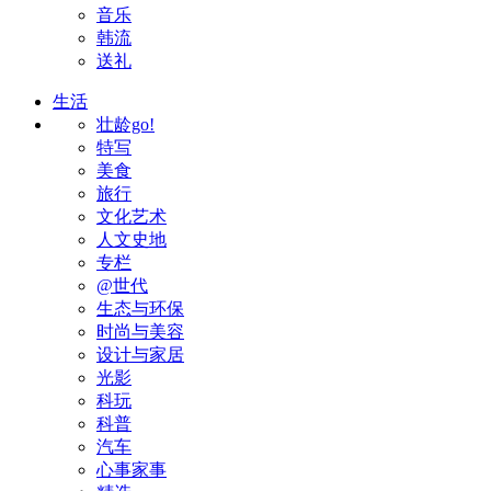
音乐
韩流
送礼
生活
壮龄go!
特写
美食
旅行
文化艺术
人文史地
专栏
@世代
生态与环保
时尚与美容
设计与家居
光影
科玩
科普
汽车
心事家事