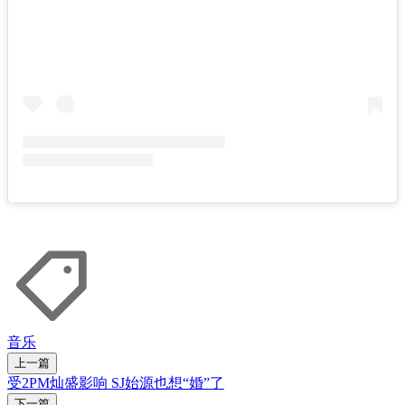
音乐
上一篇
受2PM灿盛影响 SJ始源也想“婚”了
下一篇