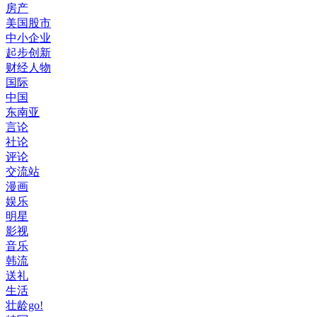
房产
美国股市
中小企业
起步创新
财经人物
国际
中国
东南亚
言论
社论
评论
交流站
漫画
娱乐
明星
影视
音乐
韩流
送礼
生活
壮龄go!