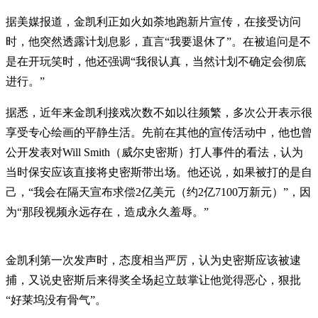
据美媒报道，金凯利正如火如荼地跑新片宣传，在接受访问
时，他突然透露计划息影，直言“我要退休了”。在被追问是不
是在开玩笑时，他还强调“我很认真，当然计划不确定会彻底
进行。”
据悉，近年来金凯利接戏次数不如以往频繁，多次公开表示很
享受专心绘画的平静生活。先前在其他的宣传活动中，他也曾
公开发表对Will Smith（威尔史密斯）打人事件的看法，认为
当时保安应该直接将史密斯带出场。他还说，如果被打的是自
己，“我会在隔天宣布求偿2亿美元（约2亿7100万新元）”，因
为“那段视频永远存在，造成永久羞辱。”
金凯利第一次发声时，态度相当严厉，认为史密斯应该被逮
捕，又说史密斯后来得奖全场起立鼓掌让他觉得恶心，狠批
“好莱坞没有骨气”。