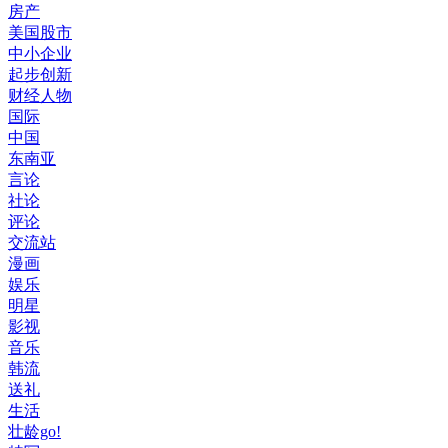
房产
美国股市
中小企业
起步创新
财经人物
国际
中国
东南亚
言论
社论
评论
交流站
漫画
娱乐
明星
影视
音乐
韩流
送礼
生活
壮龄go!