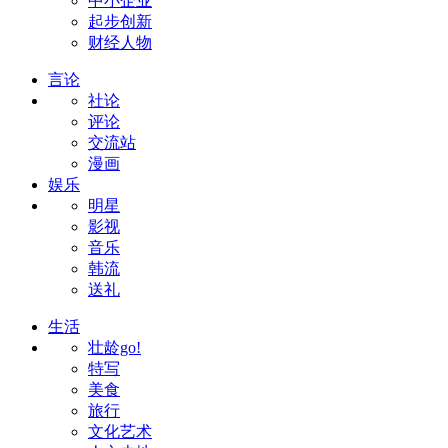
中小企业
起步创新
财经人物
言论
社论
评论
交流站
漫画
娱乐
明星
影视
音乐
韩流
送礼
生活
壮龄go!
特写
美食
旅行
文化艺术