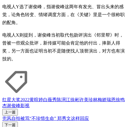
电视人Y选了谢俊峰，指谢俊峰这两年有发光、冒出头来的感
觉，论角色转变、情绪调度方面，在《关键》里是一个很称职
的配角。
电视人X则提到，谢俊峰当初取代包勋评演出《邻里帮》时，
曾被一些观众批评，新传媒可能会肯定他的付出，捧新人得
奖，另一方面也证明当初不是随便找人顶替演出，对方也有演
技的。
红星大奖2022
黄暄婷
白薇秀
陈泂江
徐彬
许美珍
林梅娇
瑞恩
徐鸣
杰
谢俊峰
影视
上一篇
兜风自拍被骂“不珍惜生命” 郑秀文这样回应
下一篇