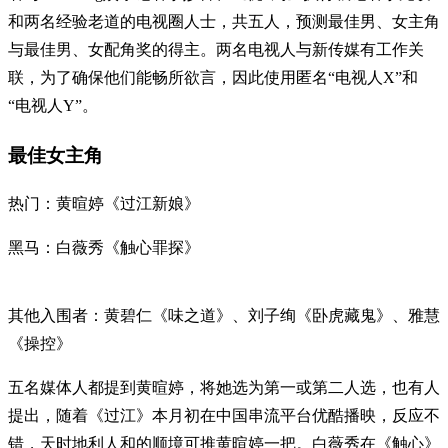
和两名经验老道的电视圈人士，共五人，预测最佳男、女主角
与最佳男、女配角奖的得主。两名电视人与新传媒有工作关
联，为了确保他们能畅所欲言，因此使用匿名“电视人X”和
“电视人Y”。
最佳女主角
热门：黄暄婷《过江新娘》
黑马：白薇秀《触心罪探》
其他入围者：黄碧仁《味之道》、刘子绚《卧虎藏鬼》、雅慧
《操控》
五名媒体人都提到黄暄婷，将她选为第一或第二人选，也有人
提出，随着《过江》本月初在中国串流平台优酷播映，反应不
错，天时地利人和的顺境可推黄暄婷一把。白薇秀在《触心》