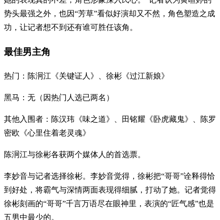
势头最强之外，也因“芳草”看似好演却又不然，角色塑造之成
功，让记者想不到还有谁可胜任该角。
最佳男主角
热门：陈泂江《关键证人》、徐彬《过江新娘》
黑马：无（因热门人选已两名）
其他入围者：陈汉玮《味之道》、田铭耀《卧虎藏鬼》、陈罗
密欧《心里住着老灵魂》
陈泂江与徐彬各获两个媒体人的首选票。
李妙音与记者选择徐彬。李妙音觉得，徐彬把“哥哥”诠释得恰
到好处，将霸气与深情两面表现得细腻，打动了她。记者觉得
徐彬刻画的“哥哥”千言万语尽在眼神里，表演的“匠气感”也是
五男中最少的。