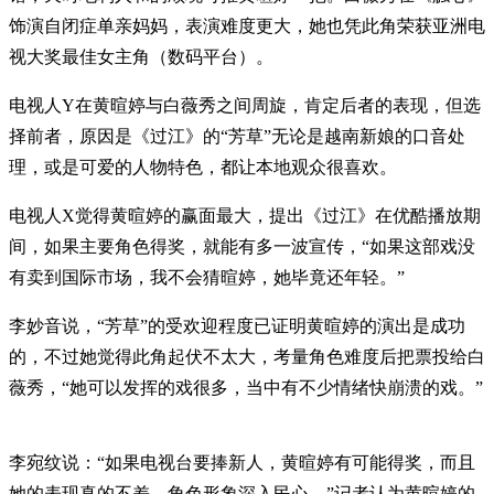
饰演自闭症单亲妈妈，表演难度更大，她也凭此角荣获亚洲电
视大奖最佳女主角（数码平台）。
电视人Y在黄暄婷与白薇秀之间周旋，肯定后者的表现，但选
择前者，原因是《过江》的“芳草”无论是越南新娘的口音处
理，或是可爱的人物特色，都让本地观众很喜欢。
电视人X觉得黄暄婷的赢面最大，提出《过江》在优酷播放期
间，如果主要角色得奖，就能有多一波宣传，“如果这部戏没
有卖到国际市场，我不会猜暄婷，她毕竟还年轻。”
李妙音说，“芳草”的受欢迎程度已证明黄暄婷的演出是成功
的，不过她觉得此角起伏不太大，考量角色难度后把票投给白
薇秀，“她可以发挥的戏很多，当中有不少情绪快崩溃的戏。”
李宛纹说：“如果电视台要捧新人，黄暄婷有可能得奖，而且
她的表现真的不差，角色形象深入民心。”记者认为黄暄婷的