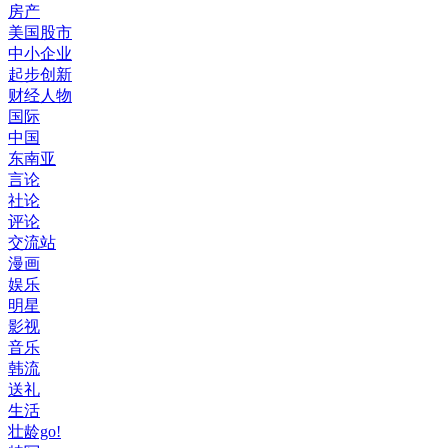
房产
美国股市
中小企业
起步创新
财经人物
国际
中国
东南亚
言论
社论
评论
交流站
漫画
娱乐
明星
影视
音乐
韩流
送礼
生活
壮龄go!