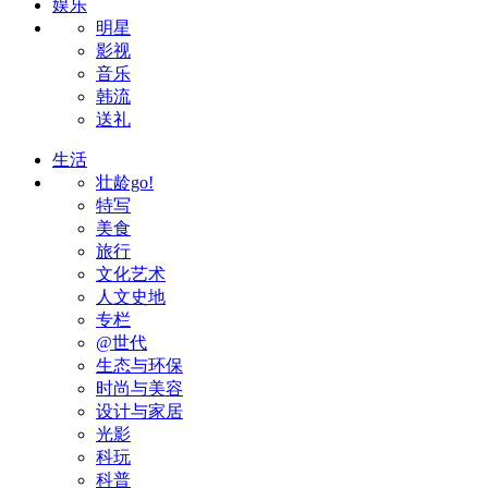
娱乐
明星
影视
音乐
韩流
送礼
生活
壮龄go!
特写
美食
旅行
文化艺术
人文史地
专栏
@世代
生态与环保
时尚与美容
设计与家居
光影
科玩
科普