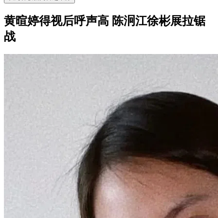
黄暄婷得视后呼声高 陈泂江徐彬展拉锯
战