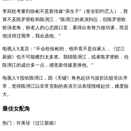
李宛纹考量到徐彬不是新传媒“亲生子”（签全职约艺人），胜
算不及陈罗密欧和陈泂江，“陈泂江的表演到位，但陈罗密欧
扮演老角，扮老人的心态跟口音，看得出有努力做功课，而且
他没得过视帝，我会选他。”
电视人X直言：“不会给徐彬的，他毕竟不是自家人，《过江
新娘》也不可能横扫太多奖。我猜陈泂江，或者陈罗密欧，但
陈泂江的成分多一点，感觉新传媒更捧他。”
电视人Y投给陈泂江，因《关键》角色起伏与波折比较非比寻
常，觉得陈泂江以非常克制的表演方法表现情绪起伏，难度较
大。
最佳女配角
热门：许美珍《过江新娘》