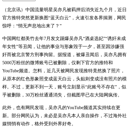
（北京讯）中国流量明星吴亦凡被羁押后消失近九个月，近日
官方推特突然更新换图“蓝天白云”，火速引发各界揣测，网民
惊呼：“悄无声息地出来了？”
中国网红都美竹去年7月发文踢爆吴亦凡“酒桌选妃”“诱奸未成
年女性”等丑闻，让他的事业与形象毁于一夕，甚至因涉嫌强
奸而被北京警方刑事拘留。据报道，被爆丑闻后，吴亦凡拥有
5000万粉丝的微博账号已被删除，仅剩下官方的推特和
YouTube频道。怎料，近几天被网民发现推特竟然换了照片，
从原本的红色形象照变成蓝天白云，头贴则变成没有照片的模
样。不过，更新不到一天，账号立刻显示“此账号不存在”，似
乎被删除，30万粉丝通通消失，但截图早已在大陆网疯传。
此外，也有网民发现，吴亦凡的YouTube频道其实持续在更
新。部分网民认为，未必是吴亦凡本人亲自操作，不过海外社
媒悄悄有动作，格外受到外界好奇。