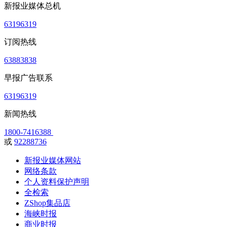
新报业媒体总机
63196319
订阅热线
63883838
早报广告联系
63196319
新闻热线
1800-7416388
或
92288736
新报业媒体网站
网络条款
个人资料保护声明
全检索
ZShop集品店
海峡时报
商业时报