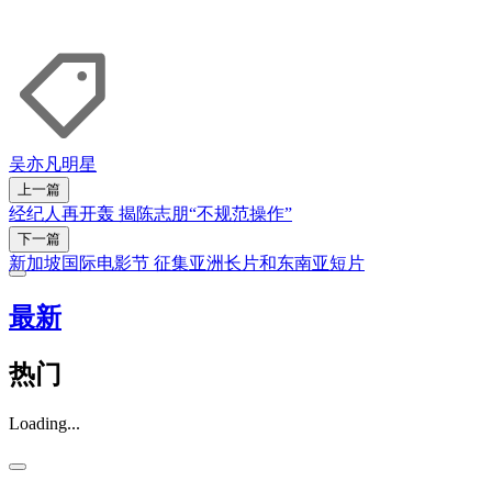
吴亦凡
明星
上一篇
经纪人再开轰 揭陈志朋“不规范操作”
下一篇
新加坡国际电影节 征集亚洲长片和东南亚短片
最新
热门
Loading...