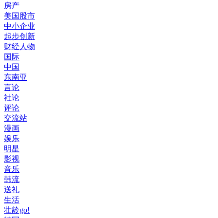
房产
美国股市
中小企业
起步创新
财经人物
国际
中国
东南亚
言论
社论
评论
交流站
漫画
娱乐
明星
影视
音乐
韩流
送礼
生活
壮龄go!