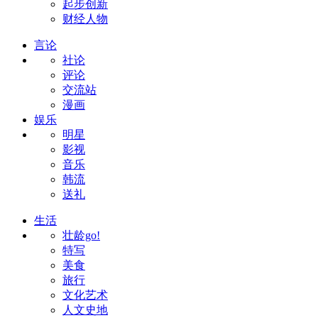
起步创新
财经人物
言论
社论
评论
交流站
漫画
娱乐
明星
影视
音乐
韩流
送礼
生活
壮龄go!
特写
美食
旅行
文化艺术
人文史地