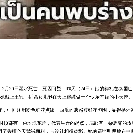
eerapong，2月26日溺水死亡，死因可疑，昨天（24日）她的葬礼
给她戴上王冠，祈愿女儿能在天上继续做一个快乐幸福的小天使。
花，中间还用粉色鲜花点缀，西瓜的遗照被鲜花包围，显得格外
，棺材顶部有一朵玫瑰花蕾，代表生命的起点，底部有一朵凋零的
用了香槟色天鹅绒面料，与设计相得益彰。她的遗照则摆放在中