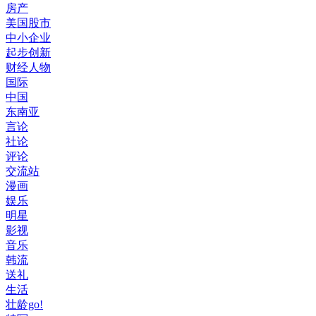
房产
美国股市
中小企业
起步创新
财经人物
国际
中国
东南亚
言论
社论
评论
交流站
漫画
娱乐
明星
影视
音乐
韩流
送礼
生活
壮龄go!