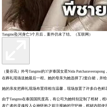
Tangmo坠河身亡3个月后，案件仍未了结。（互联网）
（曼谷讯）外号Tangmo的37岁泰国女星Nida Patcharav
在葬礼现场送她最后一程。她的母亲为她选择了2套白裙，并
她的亲友把葬礼现场布置得相当温馨，现场放置了许多白色鲜
由于Tangmo在泰国国民度高，有公司为她特别定制了棺材
表亡者的灵魂投入众神怀抱之前注视她的守护神，棺材内部使