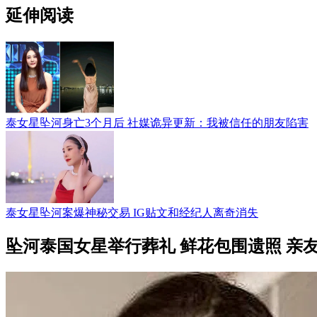
延伸阅读
泰女星坠河身亡3个月后 社媒诡异更新：我被信任的朋友陷害
泰女星坠河案爆神秘交易 IG贴文和经纪人离奇消失
坠河泰国女星举行葬礼 鲜花包围遗照 亲