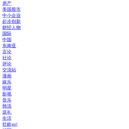
房产
美国股市
中小企业
起步创新
财经人物
国际
中国
东南亚
言论
社论
评论
交流站
漫画
娱乐
明星
影视
音乐
韩流
送礼
生活
壮龄go!