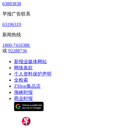
63883838
早报广告联系
63196319
新闻热线
1800-7416388
或
92288736
新报业媒体网站
网络条款
个人资料保护声明
全检索
ZShop集品店
海峡时报
商业时报