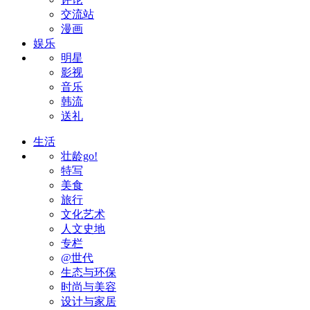
交流站
漫画
娱乐
明星
影视
音乐
韩流
送礼
生活
壮龄go!
特写
美食
旅行
文化艺术
人文史地
专栏
@世代
生态与环保
时尚与美容
设计与家居