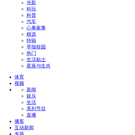
光影
科玩
科普
汽车
心事家事
精选
特辑
早报校园
热门
生活贴士
星座与生肖
体育
视频
新闻
娱乐
生活
系列节目
直播
播客
互动新闻
专题