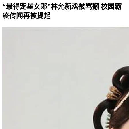
“最得宠星女郎”林允新戏被骂翻 校园霸
凌传闻再被提起