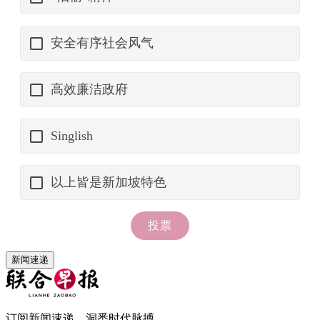
新闻速递
订阅新闻速递，洞悉时代脉搏。