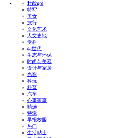
壮龄go!
特写
美食
旅行
文化艺术
人文史地
专栏
@世代
生态与环保
时尚与美容
设计与家居
光影
科玩
科普
汽车
心事家事
精选
特辑
早报校园
热门
生活贴士