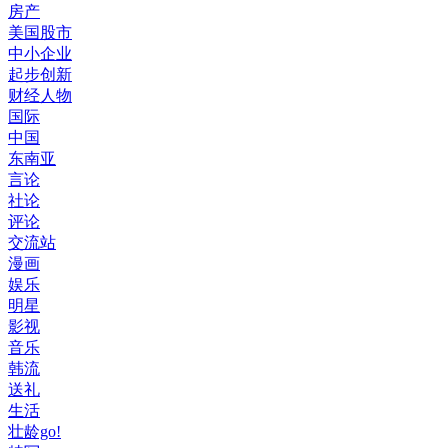
房产
美国股市
中小企业
起步创新
财经人物
国际
中国
东南亚
言论
社论
评论
交流站
漫画
娱乐
明星
影视
音乐
韩流
送礼
生活
壮龄go!