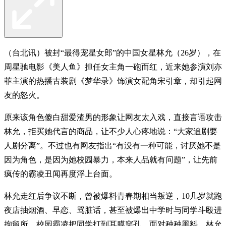
（台北讯）被封“最得宠星女郎”的中国女星林允（26岁），在
周星驰电影《美人鱼》担任女主角一砲而红，近来她参演刘亦
菲主演的热播古装剧《梦华录》饰演女配角宋引章，却引起网
友的怒火。
原来该角色傻白甜爱渣男的形象让网友太入戏，直接言语攻击
林允，拒买她代言的商品，让不少人心疼地说：“大家追剧要
人剧分离”。不过也有网友指出“有没有一种可能，讨厌她不是
因为角色，是因为她校园暴力，本来人品就有问题​”，让先前
疯传的霸凌丑闻再度浮上台面。
林允走红后争议不断，曾被爆料青春期相当叛逆，10几岁就跑
夜店抽烟酒、早恋、骂脏话，甚至被爆出中学时与同学斗殴进
拘留所，校园霸凌把同学打到耳膜穿孔。面对种种黑料，林允