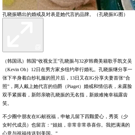
孔晓振晒出的婚戒及对表是她代言的品牌。（孔晓振IG图）
（韩国讯）韩国“收视女王”孔晓振与32岁韩裔美籍歌手凯文吴
（Kevin Oh）12日在男方家乡纽约举行婚礼。孔晓振继分享一
张下半身着白纱礼服的照片后，13日又在IG分享夫妻首张“合
照”，两人戴上她代言的伯爵（Piaget）婚戒和情侣表，未露脸
双手紧握着，新郎亲吻孔晓振的无名指，新娘难掩幸福露齿
笑。
不少圈中朋友在IG献祝福，申敏儿留下四颗爱心，秀英（少
女时代成员）也留言：“姐姐，非常非常恭喜你。我把满满的
心意与祝福传送到美国。”