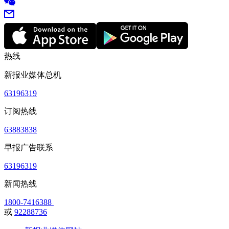
热线
新报业媒体总机
63196319
订阅热线
63883838
早报广告联系
63196319
新闻热线
1800-7416388
或
92288736