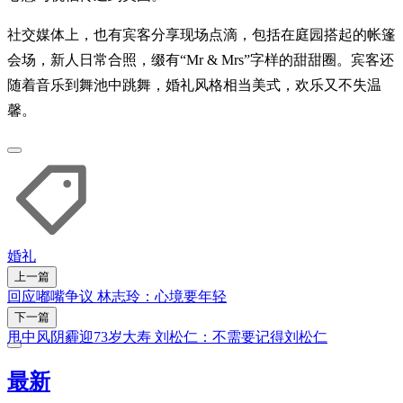
社交媒体上，也有宾客分享现场点滴，包括在庭园搭起的帐篷
会场，新人日常合照，缀有“Mr & Mrs”字样的甜甜圈。宾客还
随着音乐到舞池中跳舞，婚礼风格相当美式，欢乐又不失温
馨。
婚礼
上一篇
回应嘟嘴争议 林志玲：心境要年轻
下一篇
甩中风阴霾迎73岁大寿 刘松仁：不需要记得刘松仁
最新