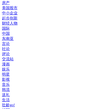
房产
美国股市
中小企业
起步创新
财经人物
国际
中国
东南亚
言论
社论
评论
交流站
漫画
娱乐
明星
影视
音乐
韩流
送礼
生活
壮龄go!