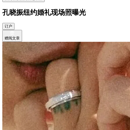
孔晓振纽约婚礼现场照曝光
订户
赠阅文章