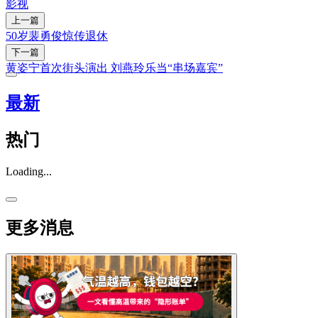
影视
上一篇
50岁裴勇俊惊传退休
下一篇
黄姿宁首次街头演出 刘燕玲乐当“串场嘉宾”
最新
热门
Loading...
更多消息