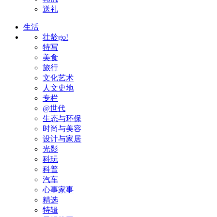
送礼
生活
壮龄go!
特写
美食
旅行
文化艺术
人文史地
专栏
@世代
生态与环保
时尚与美容
设计与家居
光影
科玩
科普
汽车
心事家事
精选
特辑