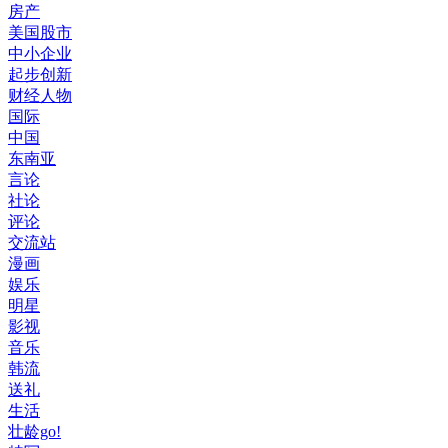
房产
美国股市
中小企业
起步创新
财经人物
国际
中国
东南亚
言论
社论
评论
交流站
漫画
娱乐
明星
影视
音乐
韩流
送礼
生活
壮龄go!