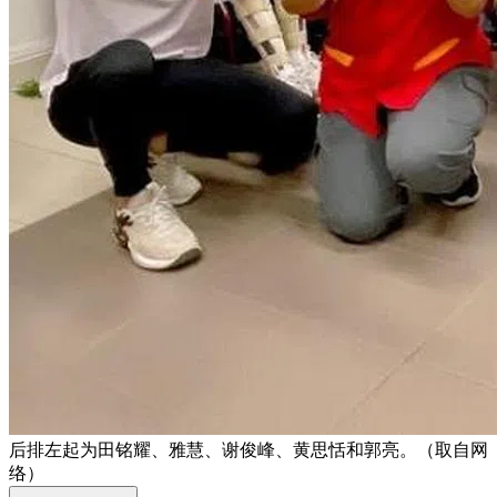
后排左起为田铭耀、雅慧、谢俊峰、黄思恬和郭亮。（取自网
络）