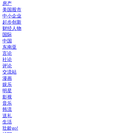
房产
美国股市
中小企业
起步创新
财经人物
国际
中国
东南亚
言论
社论
评论
交流站
漫画
娱乐
明星
影视
音乐
韩流
送礼
生活
壮龄go!