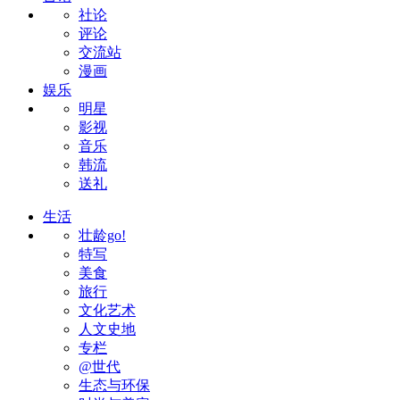
社论
评论
交流站
漫画
娱乐
明星
影视
音乐
韩流
送礼
生活
壮龄go!
特写
美食
旅行
文化艺术
人文史地
专栏
@世代
生态与环保