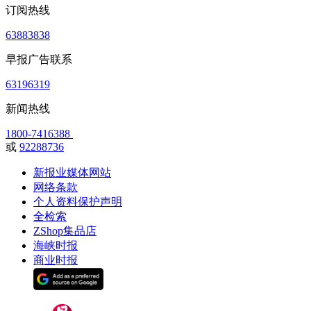
订阅热线
63883838
早报广告联系
63196319
新闻热线
1800-7416388
或
92288736
新报业媒体网站
网络条款
个人资料保护声明
全检索
ZShop集品店
海峡时报
商业时报