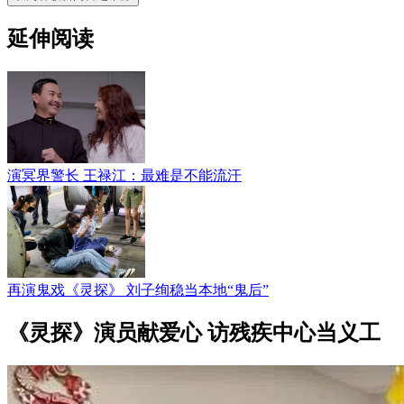
延伸阅读
演冥界警长 王禄江：最难是不能流汗
再演鬼戏《灵探》 刘子绚稳当本地“鬼后”
《灵探》演员献爱心 访残疾中心当义工