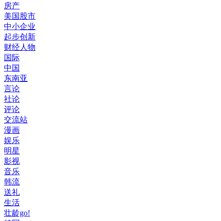
房产
美国股市
中小企业
起步创新
财经人物
国际
中国
东南亚
言论
社论
评论
交流站
漫画
娱乐
明星
影视
音乐
韩流
送礼
生活
壮龄go!