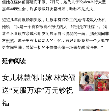
但她在媒体前都避而不谈。7月间，她为儿子Kyden举行大型
嘉年华庆生会，许多亲戚好友都出席，唯独不见丈夫。
短短几年两度婚姻失败，让原本有抑郁症的她情绪落入低谷。
她说：“我是一个喜欢报喜不报忧的人，特别是在社媒上。我
甚至不喜欢在亲戚和朋友间展示自己脆弱的一面。那段期间非
常煎熬。屋子里有太多两人的回忆，有好几晚我都一个人躲在
更衣间里睡，希望一切的不愉快会像一场噩梦醒后消失。”
延伸阅读
女儿林慧俐出嫁 林荣福
送“克服万难”万元钞祝
福