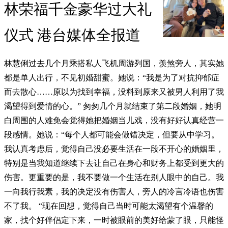
林荣福千金豪华过大礼
仪式 港台媒体全报道
林慧俐过去几个月乘搭私人飞机周游列国，羡煞旁人，其实她
都是单人出行，不见初婚甜蜜。她说：“我是为了对抗抑郁症
而去散心……原以为找到幸福，没料到原来又被男人利用了我
渴望得到爱情的心。” 匆匆几个月就结束了第二段婚姻，她明
白周围的人难免会觉得她把婚姻当儿戏，没有好好认真经营一
段感情。她说：“每个人都可能会做错决定，但要从中学习。
我认真考虑后，觉得自己没必要生活在一段不开心的婚姻里，
特别是当我知道继续下去让自己在身心和财务上都受到更大的
伤害。更重要的是，我不要做一个生活在别人眼中的自己。我
一向我行我素，我的决定没有伤害人，旁人的冷言冷语也伤害
不了我。 “现在回想，觉得自己当时可能太渴望有个温馨的
家，找个好伴侣定下来，一时被眼前的美好给蒙了眼，只能怪