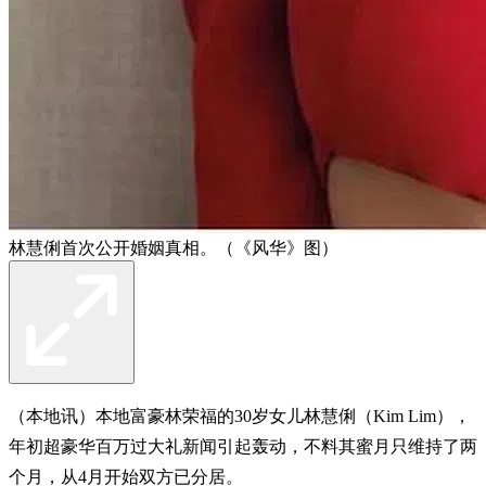
林慧俐首次公开婚姻真相。（《风华》图）
（本地讯）本地富豪林荣福的30岁女儿林慧俐（Kim Lim），
年初超豪华百万过大礼新闻引起轰动，不料其蜜月只维持了两
个月，从4月开始双方已分居。