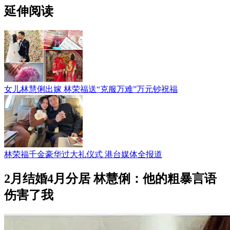
延伸阅读
女儿林慧俐出嫁 林荣福送“克服万难”万元钞祝福
林荣福千金豪华过大礼仪式 港台媒体全报道
2月结婚4月分居 林慧俐：他的粗暴言语
伤害了我