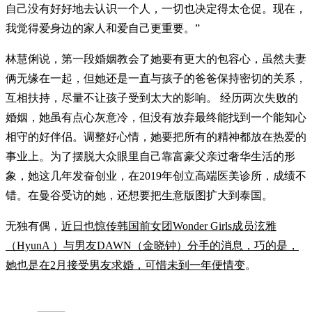
自己没有好好地去认识一个人，一切也决定得太仓促。现在，
我觉得爱身边的家人和爱自己更重要。”
林慧俐说，第一段婚姻教会了她要有更大的包容心，虽然夫妻
俩无缘在一起，但她还是一直与孩子的爸爸保持密切的关系，
互相扶持，尽量不让孩子受到太大的影响。 经历两次失败的
婚姻，她虽有点心灰意冷，但没有放弃最终能找到一个能知心
相守的好伴侣。调整好心情，她要把所有的精神都放在热爱的
事业上。为了摆脱大众眼里自己靠富豪父亲过奢华生活的形
象，她这几年发奋创业，在2019年创立高端医美诊所，成绩不
错。在曼谷受访的她，还想要把生意版图扩大到泰国。
无独有偶，
近日也惊传韩国前女团Wonder Girls成员泫雅
（HyunA ）与男友DAWN（金晓钟）分手的消息，巧的是，
她也是在2月接受男友求婚，可惜未到一年便情变
。