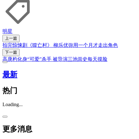
明星
上一篇
拍完惊悚剧《噬亡村》 柳乐优弥用一个月才走出角色
下一篇
高庚杓化身“可爱”杀手 被导演三池崇史每天摸脸
最新
热门
Loading...
更多消息