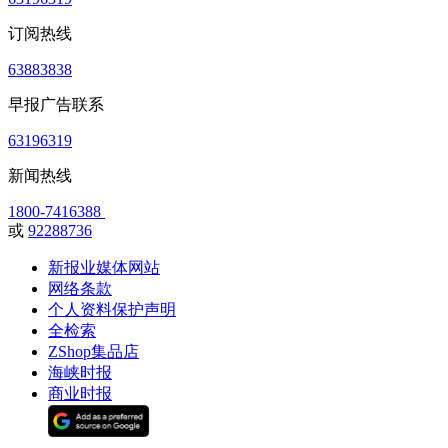
订阅热线
63883838
早报广告联系
63196319
新闻热线
1800-7416388
或
92288736
新报业媒体网站
网络条款
个人资料保护声明
全检索
ZShop集品店
海峡时报
商业时报