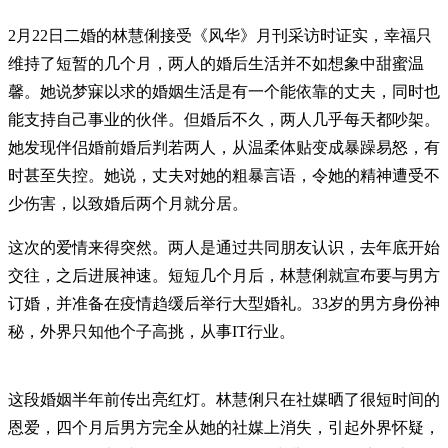
2月22日二婚的林慧俐接受《风华》月刊采访时证实，幸福只
维持了短暂的几个月，两人的婚后生活并不如想象中甜蜜温
馨。她说梦寐以求的婚姻生活是有一个能依靠的丈夫，同时也
能支持自己事业的伙伴。但婚后不久，两人几乎每天都吵架。
她发现伴侣婚前婚后判若两人，从温柔体贴变成暴躁易怒，有
时甚至失控。她说，丈夫对她的粗暴言语，令她的精神遭受不
少伤害，以致婚后两个月就分居。
这次的爱情来得突然。两人是通过共同朋友认识，去年底开始
交往，之后进展神速。短短几个月后，林慧俐就宣布要与男方
订婚，并准备在疫情趋缓后举行大型婚礼。33岁的男方身份神
秘，外界只知他个子高挑，从事IT行业。
这段婚姻半年前传出亮红灯。林慧俐只在社媒晒了很短时间的
恩爱，四个月后男方完全从她的社媒上消失，引起外界怀疑，