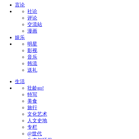
言论
社论
评论
交流站
漫画
娱乐
明星
影视
音乐
韩流
送礼
生活
壮龄go!
特写
美食
旅行
文化艺术
人文史地
专栏
@世代