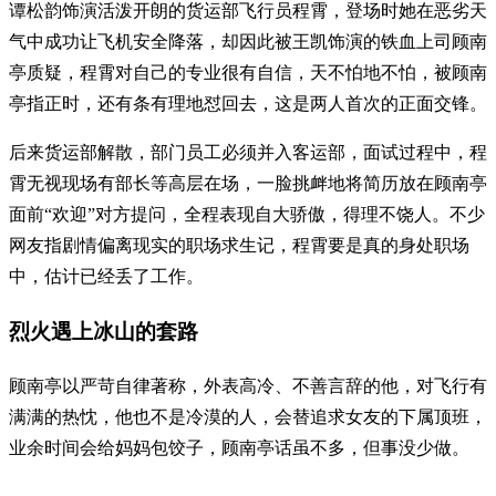
谭松韵饰演活泼开朗的货运部飞行员程霄，登场时她在恶劣天
气中成功让飞机安全降落，却因此被王凯饰演的铁血上司顾南
亭质疑，程霄对自己的专业很有自信，天不怕地不怕，被顾南
亭指正时，还有条有理地怼回去，这是两人首次的正面交锋。
后来货运部解散，部门员工必须并入客运部，面试过程中，程
霄无视现场有部长等高层在场，一脸挑衅地将简历放在顾南亭
面前“欢迎”对方提问，全程表现自大骄傲，得理不饶人。不少
网友指剧情偏离现实的职场求生记，程霄要是真的身处职场
中，估计已经丢了工作。
烈火遇上冰山的套路
顾南亭以严苛自律著称，外表高冷、不善言辞的他，对飞行有
满满的热忱，他也不是冷漠的人，会替追求女友的下属顶班，
业余时间会给妈妈包饺子，顾南亭话虽不多，但事没少做。