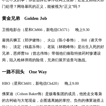
门处理？网络暴民的正义，能被视为“正义”吗？
黄金兄弟 Golden Job
卫视电影台（星和Ch866，新电信Ch571） 晚上9.30
雇佣兵狮王（郑伊健饰）、火山（陈小春饰）、Bill（谢天华
饰）、淡定（钱嘉乐饰）、老鼠（林晓峰饰）是出生入死的好
兄弟，恩师曹Sir（曾志伟饰）带领他们偷取特效药时惨遭设
局，陷入枪林弹雨的险境，兄弟们展开追查与激战。
一路不回头 One Way
HBO（星和Ch601，新电信Ch420） 晚上9.00
佛莱迪（Colson Baker饰）是贩毒集团的成员，他抢走女毒枭
的古柯硷与大笔现金，企图逃离她的掌控。负伤的佛莱迪搭上