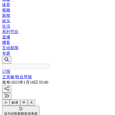
体育
视频
新闻
娱乐
生活
系列节目
直播
播客
互动新闻
专题
订阅
王英敏
/
联合早报
发布
/
2023年1月18日 05:00
小
标准
中
大
设为谷歌新闻首选来源