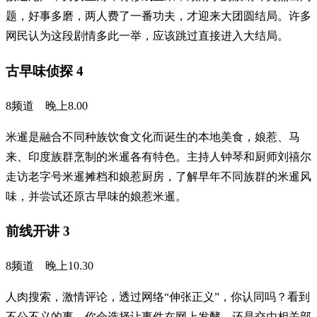
题，好事多磨，两人费了一番功夫，才迎来大团圆结局。许多
网民认为这段剧情多此一举，应该跳过直接进入大结局。
古早味侦探 4
8频道 晚上8.00
米暹是融合不同种族饮食文化而诞生的本地美食，娘惹、马
来、印度族群烹制的米暹各有特色。主持人钟琴和厨师刘禧尔
走访老字号米暹摊档和娘惹厨房，了解早年不同族群的米暹风
味，并尝试还原古早味的娘惹米暹。
前线开讲 3
8频道 晚上10.30
人肉搜索，激情评论，透过网络“伸张正义”，你认同吗？看到
不公不义的事，你会选择让事件在网上发酵，还是交由相关部