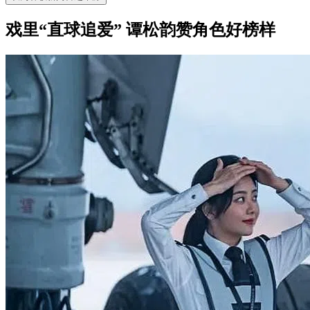
戏里“直球追爱” 谭松韵赞角色好榜样