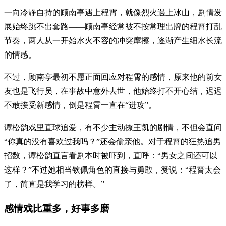
一向冷静自持的顾南亭遇上程霄，就像烈火遇上冰山，剧情发
展始终跳不出套路——顾南亭经常被不按常理出牌的程霄打乱
节奏，两人从一开始水火不容的冲突摩擦，逐渐产生细水长流
的情感。
不过，顾南亭最初不愿正面回应对程霄的感情，原来他的前女
友也是飞行员，在事故中意外去世，他始终打不开心结，迟迟
不敢接受新感情，倒是程霄一直在“进攻”。
谭松韵戏里直球追爱，有不少主动撩王凯的剧情，不但会直问
“你真的没有喜欢过我吗？”还会偷亲他。对于程霄的狂热追男
招数，谭松韵直言看剧本时被吓到，直呼：“男女之间还可以
这样？”不过她相当钦佩角色的直接与勇敢，赞说：“程霄太会
了，简直是我学习的榜样。”
感情戏比重多，好事多磨