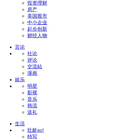
投资理财
房产
美国股市
中小企业
起步创新
财经人物
言论
社论
评论
交流站
漫画
娱乐
明星
影视
音乐
韩流
送礼
生活
壮龄go!
特写