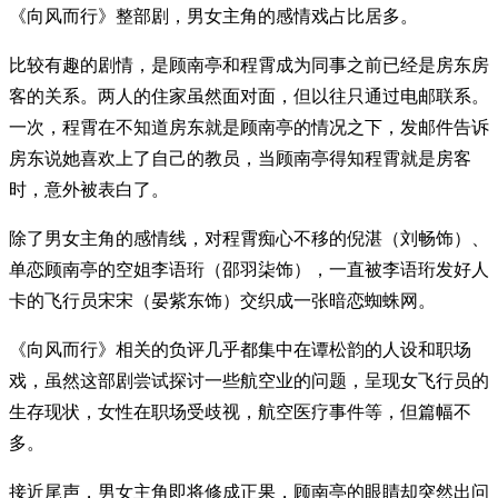
《向风而行》整部剧，男女主角的感情戏占比居多。
比较有趣的剧情，是顾南亭和程霄成为同事之前已经是房东房
客的关系。两人的住家虽然面对面，但以往只通过电邮联系。
一次，程霄在不知道房东就是顾南亭的情况之下，发邮件告诉
房东说她喜欢上了自己的教员，当顾南亭得知程霄就是房客
时，意外被表白了。
除了男女主角的感情线，对程霄痴心不移的倪湛（刘畅饰）、
单恋顾南亭的空姐李语珩（邵羽柒饰），一直被李语珩发好人
卡的飞行员宋宋（晏紫东饰）交织成一张暗恋蜘蛛网。
《向风而行》相关的负评几乎都集中在谭松韵的人设和职场
戏，虽然这部剧尝试探讨一些航空业的问题，呈现女飞行员的
生存现状，女性在职场受歧视，航空医疗事件等，但篇幅不
多。
接近尾声，男女主角即将修成正果，顾南亭的眼睛却突然出问