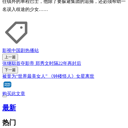
往镇外的单程巴士，他除了要躲避集团的追捕，还必须帮助一
名误入歧途的少女……
影视
中国剧
热播站
上一篇
张继聪首夺影帝 郑秀文时隔22年再封后
下一篇
被誉为“世界最美女人” 《钟楼怪人》女星离世
购买此文章
最新
热门