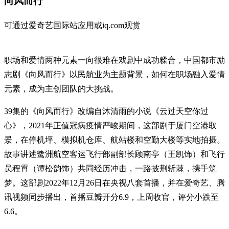
向风而行
可通过爱奇艺国际站应用或iq.com观赏
职场和爱情两种元素一向很难在戏剧中成功糅合，中国都市励
志剧《向风而行》以民航业为主题背景，如何在职场融入爱情
元素，成为主创团队的大挑战。
39集的《向风而行》改编自沐清雨的小说《云过天空你过
心》，2021年正值冠病疫情严峻期间，这部剧于厦门空港取
景，在停机坪、模拟机仓库、航站楼和空勤大楼等实地拍摄。
故事讲述鹭洲航空客运飞行部副部长顾南亭（王凯饰）和飞行
员程霄（谭松韵饰）共同经历冲击，一路披荆斩棘，携手筑
梦。这部剧2022年12月26日在央视八套首播，并在爱奇艺、腾
讯视频同步播出，首播豆瓣开分6.9，上周收官，评分小跌至
6.6。