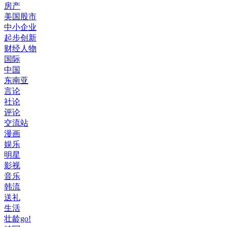
房产
美国股市
中小企业
起步创新
财经人物
国际
中国
东南亚
言论
社论
评论
交流站
漫画
娱乐
明星
影视
音乐
韩流
送礼
生活
壮龄go!