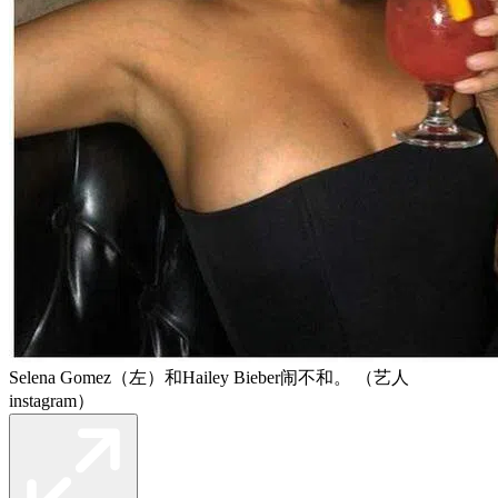
Selena Gomez（左）和Hailey Bieber闹不和。 （艺人
instagram）