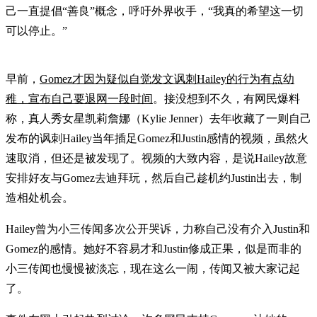
己一直提倡“善良”概念，呼吁外界收手，“我真的希望这一切
可以停止。”
早前，
Gomez才因为疑似自觉发文讽刺Hailey的行为有点幼
稚，宣布自己要退网一段时间
。接没想到不久，有网民爆料
称，真人秀女星凯莉詹娜（Kylie Jenner）去年收藏了一则自己
发布的讽刺Hailey当年插足Gomez和Justin感情的视频，虽然火
速取消，但还是被发现了。视频的大致内容，是说Hailey故意
安排好友与Gomez去迪拜玩，然后自己趁机约Justin出去，制
造相处机会。
Hailey曾为小三传闻多次公开哭诉，力称自己没有介入Justin和
Gomez的感情。她好不容易才和Justin修成正果，似是而非的
小三传闻也慢慢被淡忘，现在这么一闹，传闻又被大家记起
了。