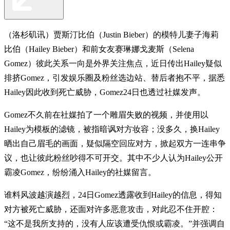
（洛杉矶讯）贾斯汀比伯（Justin Bieber）的模特儿妻子海莉
比伯（Hailey Bieber）和前女友赛琳娜戈麦斯（Selena
Gomez）彼此关系一向是外界关注焦点，近日传出Hailey疑似
排挤Gomez，引发娱乐圈及粉丝选边站、替后者抱不平，据悉
Hailey因此收到死亡威胁，Gomez24日也透过社媒发声。
Gomez不久前在社媒拍了一个雕眉失败的视频，并使用以
Hailey为模板的滤镜，被指暗讽对方妆容；没多久，换Hailey
晒出自己眉毛的画面，疑似隔空回应对方，掀起双方一连串争
议，也让彼此粉丝吵得不可开交。其中不少人认为Hailey公开
霸凌Gomez，纷纷涌入Hailey的社媒留言。
谁料风波越演越烈，24日Gomez透露收到Hailey的信息，得知
对方被死亡威胁，还面对许多恶意攻击，对此忍不住开腔：
“这不是我所支持的，没有人应该遭受仇恨或霸凌。”并强调自