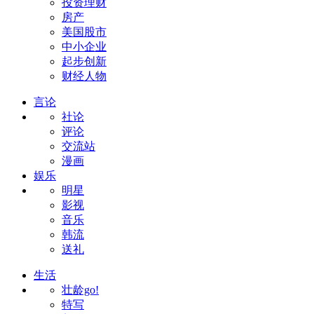
投资理财
房产
美国股市
中小企业
起步创新
财经人物
言论
社论
评论
交流站
漫画
娱乐
明星
影视
音乐
韩流
送礼
生活
壮龄go!
特写