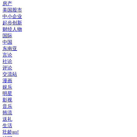
房产
美国股市
中小企业
起步创新
财经人物
国际
中国
东南亚
言论
社论
评论
交流站
漫画
娱乐
明星
影视
音乐
韩流
送礼
生活
壮龄go!