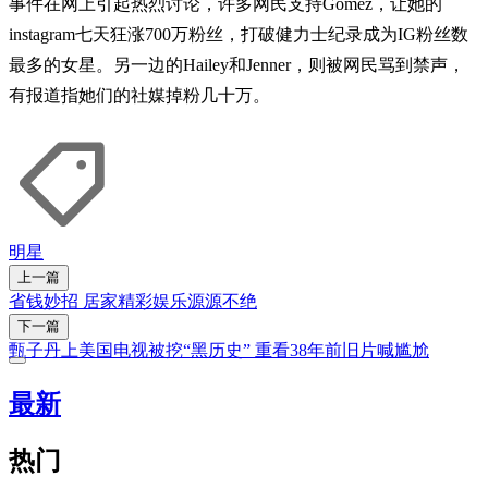
事件在网上引起热烈讨论，许多网民支持Gomez，让她的
instagram七天狂涨700万粉丝，打破健力士纪录成为IG粉丝数
最多的女星。另一边的Hailey和Jenner，则被网民骂到禁声，
有报道指她们的社媒掉粉几十万。
明星
上一篇
省钱妙招 居家精彩娱乐源源不绝
下一篇
甄子丹上美国电视被挖“黑历史” 重看38年前旧片喊尴尬
最新
热门