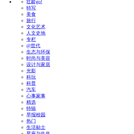
壮龄go!
特写
美食
旅行
文化艺术
人文史地
专栏
@世代
生态与环保
时尚与美容
设计与家居
光影
科玩
科普
汽车
心事家事
精选
特辑
早报校园
热门
生活贴士
星座与生肖