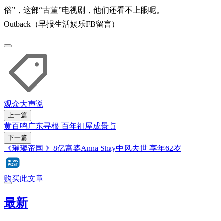
俗”，这部“古董”电视剧，他们还看不上眼呢。——
Outback（早报生活娱乐FB留言）
观众大声说
上一篇
黄百鸣广东寻根 百年祖屋成景点
下一篇
《璀璨帝国 》8亿富婆Anna Shay中风去世 享年62岁
购买此文章
最新