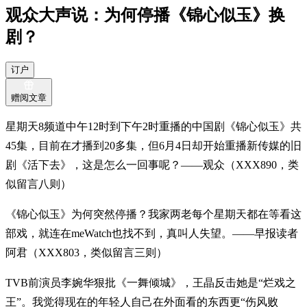
观众大声说：为何停播《锦心似玉》换
剧？
订户
赠阅文章
星期天8频道中午12时到下午2时重播的中国剧《锦心似玉》共
45集，目前在才播到20多集，但6月4日却开始重播新传媒的旧
剧《活下去》，这是怎么一回事呢？——观众（XXX890，类
似留言八则）
《锦心似玉》为何突然停播？我家两老每个星期天都在等看这
部戏，就连在meWatch也找不到，真叫人失望。——早报读者
阿君（XXX803，类似留言三则）
TVB前演员李婉华狠批《一舞倾城》，王晶反击她是“烂戏之
王”。我觉得现在的年轻人自己在外面看的东西更“伤风败