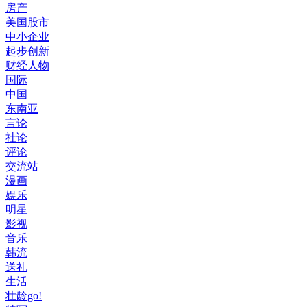
房产
美国股市
中小企业
起步创新
财经人物
国际
中国
东南亚
言论
社论
评论
交流站
漫画
娱乐
明星
影视
音乐
韩流
送礼
生活
壮龄go!