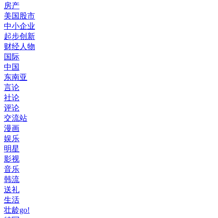
房产
美国股市
中小企业
起步创新
财经人物
国际
中国
东南亚
言论
社论
评论
交流站
漫画
娱乐
明星
影视
音乐
韩流
送礼
生活
壮龄go!