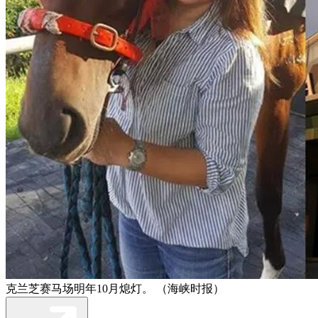
克兰芝赛马场明年10月熄灯。 （海峡时报）