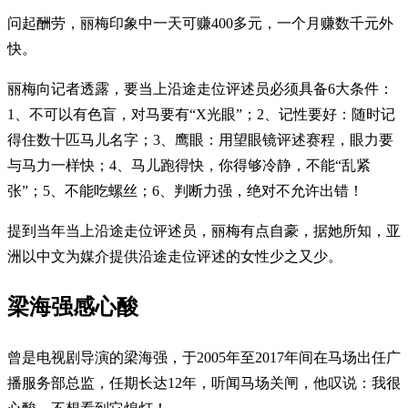
问起酬劳，丽梅印象中一天可赚400多元，一个月赚数千元外
快。
丽梅向记者透露，要当上沿途走位评述员必须具备6大条件：
1、不可以有色盲，对马要有“X光眼”；2、记性要好：随时记
得住数十匹马儿名字；3、鹰眼：用望眼镜评述赛程，眼力要
与马力一样快；4、马儿跑得快，你得够冷静，不能“乱紧
张”；5、不能吃螺丝；6、判断力强，绝对不允许出错！
提到当年当上沿途走位评述员，丽梅有点自豪，据她所知，亚
洲以中文为媒介提供沿途走位评述的女性少之又少。
梁海强感心酸
曾是电视剧导演的梁海强，于2005年至2017年间在马场出任广
播服务部总监，任期长达12年，听闻马场关闸，他叹说：我很