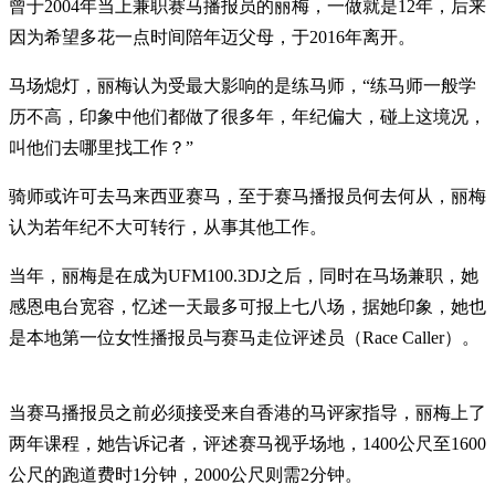
曾于2004年当上兼职赛马播报员的丽梅，一做就是12年，后来
因为希望多花一点时间陪年迈父母，于2016年离开。
马场熄灯，丽梅认为受最大影响的是练马师，“练马师一般学
历不高，印象中他们都做了很多年，年纪偏大，碰上这境况，
叫他们去哪里找工作？”
骑师或许可去马来西亚赛马，至于赛马播报员何去何从，丽梅
认为若年纪不大可转行，从事其他工作。
当年，丽梅是在成为UFM100.3DJ之后，同时在马场兼职，她
感恩电台宽容，忆述一天最多可报上七八场，据她印象，她也
是本地第一位女性播报员与赛马走位评述员（Race Caller）。
当赛马播报员之前必须接受来自香港的马评家指导，丽梅上了
两年课程，她告诉记者，评述赛马视乎场地，1400公尺至1600
公尺的跑道费时1分钟，2000公尺则需2分钟。