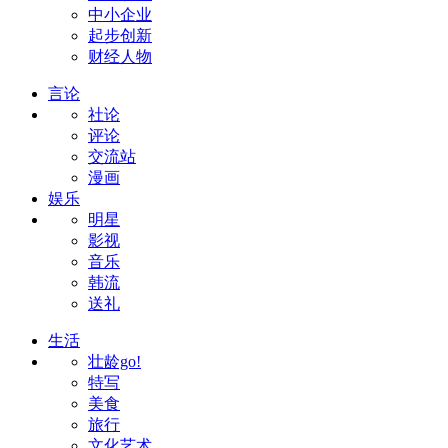
中小企业
起步创新
财经人物
言论
社论
评论
交流站
漫画
娱乐
明星
影视
音乐
韩流
送礼
生活
壮龄go!
特写
美食
旅行
文化艺术