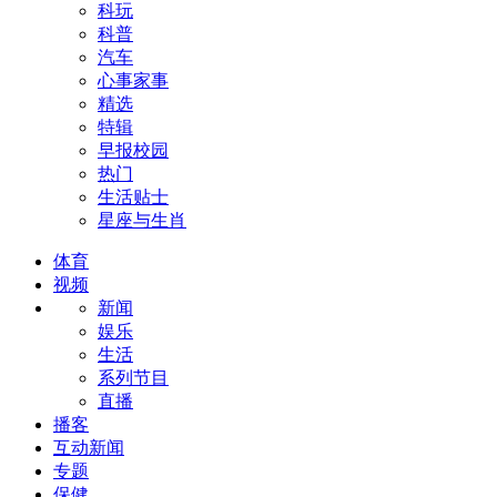
科玩
科普
汽车
心事家事
精选
特辑
早报校园
热门
生活贴士
星座与生肖
体育
视频
新闻
娱乐
生活
系列节目
直播
播客
互动新闻
专题
保健