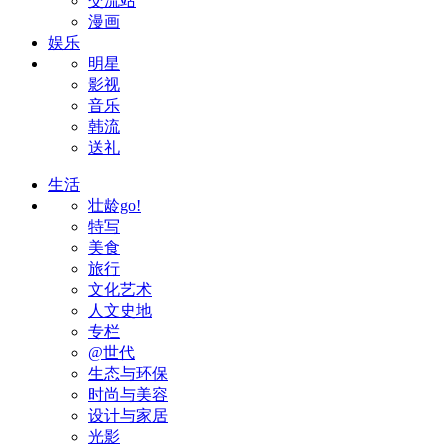
交流站
漫画
娱乐
明星
影视
音乐
韩流
送礼
生活
壮龄go!
特写
美食
旅行
文化艺术
人文史地
专栏
@世代
生态与环保
时尚与美容
设计与家居
光影