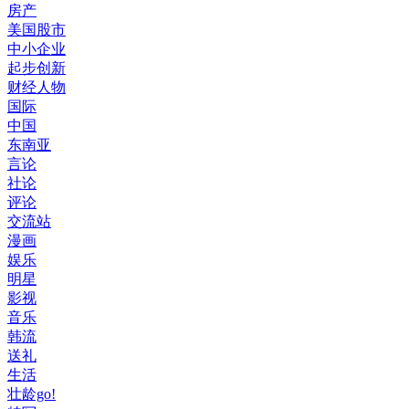
房产
美国股市
中小企业
起步创新
财经人物
国际
中国
东南亚
言论
社论
评论
交流站
漫画
娱乐
明星
影视
音乐
韩流
送礼
生活
壮龄go!