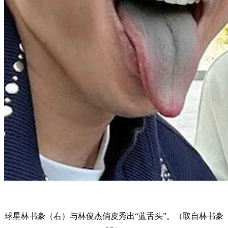
球星林书豪（右）与林俊杰俏皮秀出“蓝舌头”。（取自林书豪