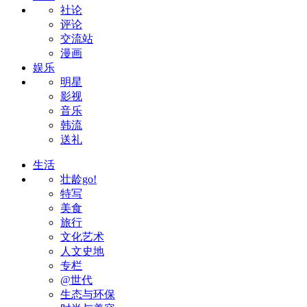
社论
评论
交流站
漫画
娱乐
明星
影视
音乐
韩流
送礼
生活
壮龄go!
特写
美食
旅行
文化艺术
人文史地
专栏
@世代
生态与环保