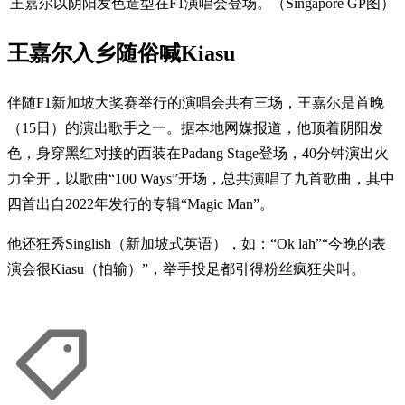
王嘉尔以阴阳发色造型在F1演唱会登场。（Singapore GP图）
王嘉尔入乡随俗喊Kiasu
伴随F1新加坡大奖赛举行的演唱会共有三场，王嘉尔是首晚
（15日）的演出歌手之一。据本地网媒报道，他顶着阴阳发
色，身穿黑红对接的西装在Padang Stage登场，40分钟演出火
力全开，以歌曲“100 Ways”开场，总共演唱了九首歌曲，其中
四首出自2022年发行的专辑“Magic Man”。
他还狂秀Singlish（新加坡式英语），如：“Ok lah”“今晚的表
演会很Kiasu（怕输）”，举手投足都引得粉丝疯狂尖叫。