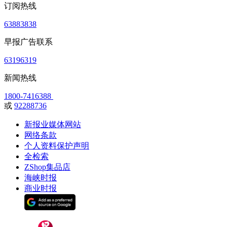
订阅热线
63883838
早报广告联系
63196319
新闻热线
1800-7416388
或
92288736
新报业媒体网站
网络条款
个人资料保护声明
全检索
ZShop集品店
海峡时报
商业时报