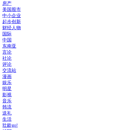
房产
美国股市
中小企业
起步创新
财经人物
国际
中国
东南亚
言论
社论
评论
交流站
漫画
娱乐
明星
影视
音乐
韩流
送礼
生活
壮龄go!