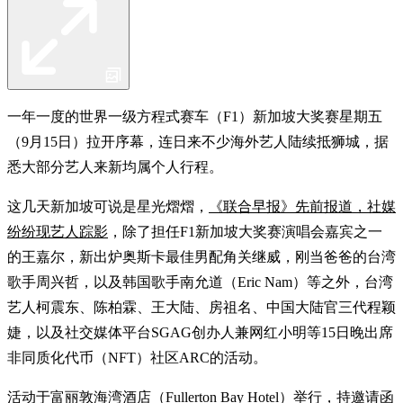
一年一度的世界一级方程式赛车（F1）新加坡大奖赛星期五
（9月15日）拉开序幕，连日来不少海外艺人陆续抵狮城，据
悉大部分艺人来新均属个人行程。
这几天新加坡可说是星光熠熠，
《联合早报》先前报道，社媒
纷纷现艺人踪影
，除了担任F1新加坡大奖赛演唱会嘉宾之一
的王嘉尔，新出炉奥斯卡最佳男配角关继威，刚当爸爸的台湾
歌手周兴哲，以及韩国歌手南允道（Eric Nam）等之外，台湾
艺人柯震东、陈柏霖、王大陆、房祖名、中国大陆官三代程颖
婕，以及社交媒体平台SGAG创办人兼网红小明等15日晚出席
非同质化代币（NFT）社区ARC的活动。
活动于富丽敦海湾酒店（Fullerton Bay Hotel）举行，持邀请函