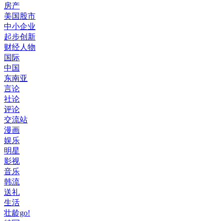
房产
美国股市
中小企业
起步创新
财经人物
国际
中国
东南亚
言论
社论
评论
交流站
漫画
娱乐
明星
影视
音乐
韩流
送礼
生活
壮龄go!