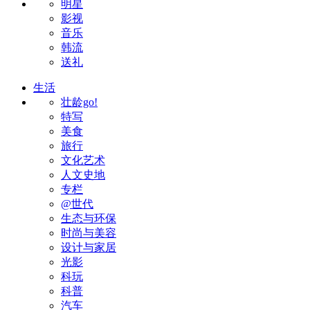
明星
影视
音乐
韩流
送礼
生活
壮龄go!
特写
美食
旅行
文化艺术
人文史地
专栏
@世代
生态与环保
时尚与美容
设计与家居
光影
科玩
科普
汽车