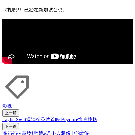
《扎职2》已经在新加坡公映
。
影视
上一篇
Taylor Swift巡演纪录片首映 Beyoncé惊喜捧场
下一篇
准妈妈林慧玲避“禁忌” 不去装修中的新家