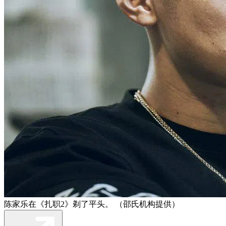
陈家乐在《扎职2》剃了平头。 （邵氏机构提供）