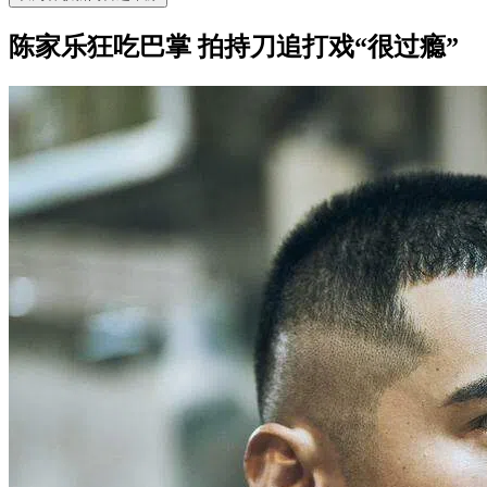
陈家乐狂吃巴掌 拍持刀追打戏“很过瘾”