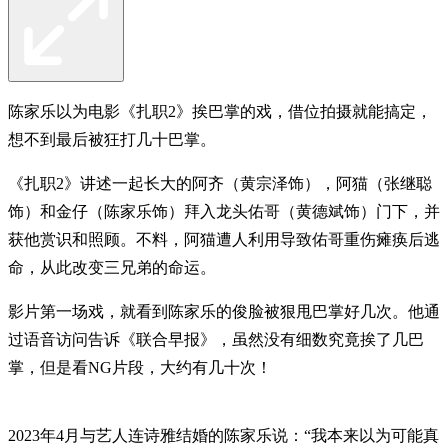
陈家乐以为电影《扎职2》挨巴掌的戏，借位拍摄就能搞定，
想不到最后被狂打几十巴掌。
《扎职2》讲述一起长大的阿齐（黄宗泽饰），阿猫（张继聪
饰）和金仔（陈家乐饰）拜入龙头佑哥（黄德斌饰）门下，并
获他赏识和照顾。不料，阿猫遭人利用导致佑哥重伤瘫痪后逃
命，从此改变三兄弟的命运。
影片第一场戏，就看到陈家乐的俊脸被狠甩巴掌好几次。他通
过语音访问告诉《联合早报》，虽然没有细数究竟挨了几巴
掌，但是看NG片段，大约有几十次！
2023年4月与艺人连诗雅结婚的陈家乐说：“我本来以为可能真