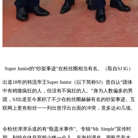
Super Junior的“吵架事迹”在粉丝圈相当有名。（取自SJ IG）
出道18年的韩流帝王Super Junior（以下简称SJ）曾自认“团体
中有稍微疯狂的人，但没有不疯狂的人。”身为人数偏多的男
团，SJ出道至今累积了不少在粉丝圈赫赫有名的吵架事迹。互
联网上更有粉丝一一列出曾浮出台面的冲突，竟多达40几项。
令粉丝津津乐道的有“瓶盖水事件”。专辑“Mr. Simple”宣传时
期，利特在休息室想小眯一会儿，东海却调皮，用瓶盖装水，