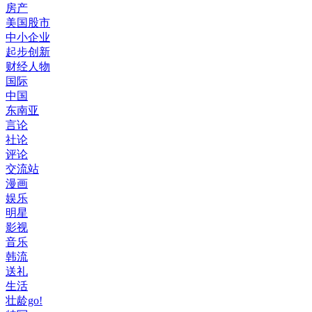
房产
美国股市
中小企业
起步创新
财经人物
国际
中国
东南亚
言论
社论
评论
交流站
漫画
娱乐
明星
影视
音乐
韩流
送礼
生活
壮龄go!