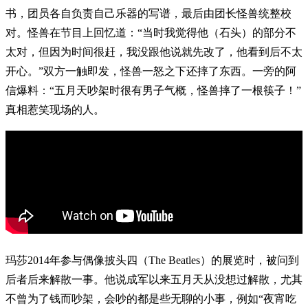
书，团员各自负责自己乐器的写谱，最后由团长怪兽统整校
对。怪兽在节目上回忆道：“当时我觉得他（石头）的部分不
太对，但因为时间很赶，我没跟他说就先改了，他看到后不太
开心。”双方一触即发，怪兽一怒之下还摔了东西。一旁的阿
信爆料：“五月天吵架时很有男子气概，怪兽摔了一根筷子！”
真相惹笑现场的人。
玛莎2014年参与偶像披头四（The Beatles）的展览时，被问到
后者后来解散一事。他说成军以来五月天从没想过解散，尤其
不曾为了钱而吵架，会吵的都是些无聊的小事，例如“夜宵吃