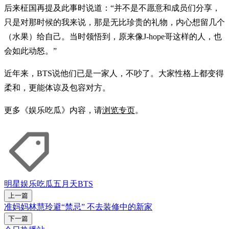
后来柾国再提及此事时说道：“并不是不愿意和成员们分享，
只是对那时候的我来说，那是无比珍贵的礼物，内心想留几个
（水果）给自己。当时领悟到，原来像J-hope哥这样的人，也
会如此动怒。”
近年来，BTS说他们已是一家人，不吵了。大家性格上都变得
柔和，更能体谅及包容对方。
更多《娱乐吃瓜》内容，请
浏览专页
。
明星
娱乐吃瓜
五月天
BTS
上一篇
准妈妈林慧玲避“禁忌” 不去装修中的新家
下一篇