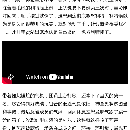
往盖着毛毯的利特脸上倒。正犹豫要不要倒第三次时，圭贤刚
好回来，顺手接过就倒了，没想到这彻底激怒利特。利特误以
为是身边的银赫开的玩笑，就对他动了手，让银赫觉得委屈不
已。此时圭贤站出来承认是自己做的，也被利特揍了。
带着如此尴尬的气氛，团员上台打歌，还拿下了当天的第一
名。尽管得到好成绩，组合的低迷气氛依旧。神童见状试图当
和事佬，最后反被成员们气到，回到休息室想发脾气踢了踢一
旁的箱子，没想到里面装的是可乐，饮料就这样喷了艺声一
身，换艺声被惹怒。矛盾在成员之间一环接一环引爆，最先开