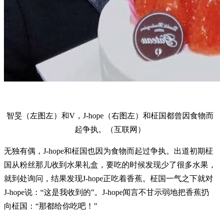
智旻（左图左）和V，J-hope（右图左）和柾国都曾因食物而
起争执。（互联网）
无独有偶，J-hope和柾国也因为食物而起过争执。出道初期柾
国从粉丝那儿收到水果礼盒，要吃的时候发现少了很多水果，
就到处询问，结果发现J-hope正吃着香蕉。柾国一气之下就对
J-hope说：“这是我收到的”。J-hope闻言不甘示弱地把香蕉扔
向柾国：“那都给你吃吧！”