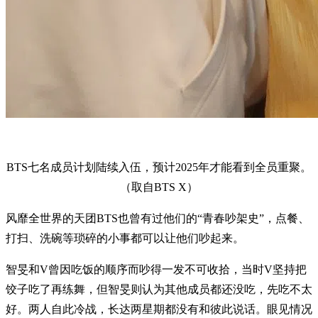
BTS七名成员计划陆续入伍，预计2025年才能看到全员重聚。
（取自BTS X）
风靡全世界的天团BTS也曾有过他们的“青春吵架史”，点餐、
打扫、洗碗等琐碎的小事都可以让他们吵起来。
智旻和V曾因吃饭的顺序而吵得一发不可收拾，当时V坚持把
饺子吃了再练舞，但智旻则认为其他成员都还没吃，先吃不太
好。两人自此冷战，长达两星期都没有和彼此说话。眼见情况