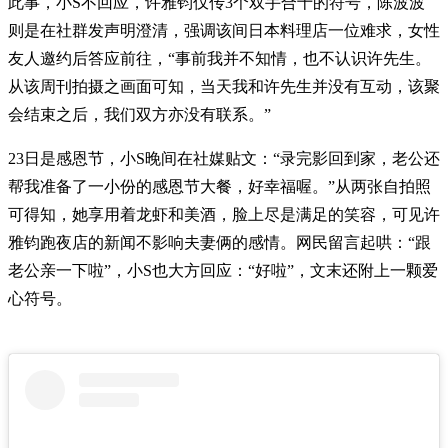
此事，小S不回应，许雅钧仅传3个双手合十的符号，陈波波
则是在社群发声明澄清，强调该间日本料理店一位难求，女性
友人邀约后答应前往，“事前我并不知情，也不认识许先生。
从该周刊拍摄之画面可知，当天我和许先生并没有互动，该聚
会结束之后，我们双方亦没有联系。”
23日是感恩节，小S晚间在社媒贴文：“录完影回到家，老公还
帮我准备了一小份的感恩节大餐，好幸福喔。”从两张自拍照
可得知，她享用着龙虾和美酒，脸上尽是满足的笑容，可见许
雅钧跑夜店的新闻不影响夫妻俩的感情。网民留言起哄：“跟
老公亲一下啦”，小S也大方回应：“好啦”，文末还附上一颗爱
心符号。