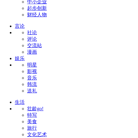
中小企业
起步创新
财经人物
言论
社论
评论
交流站
漫画
娱乐
明星
影视
音乐
韩流
送礼
生活
壮龄go!
特写
美食
旅行
文化艺术