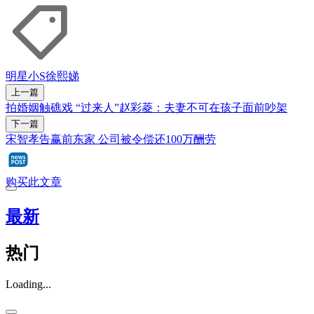
明星
小S
徐熙娣
上一篇
拍婚姻触礁戏 “过来人”赵彩菱：夫妻不可在孩子面前吵架
下一篇
宋智孝告赢前东家 公司被令偿还100万酬劳
购买此文章
最新
热门
Loading...