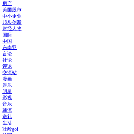
房产
美国股市
中小企业
起步创新
财经人物
国际
中国
东南亚
言论
社论
评论
交流站
漫画
娱乐
明星
影视
音乐
韩流
送礼
生活
壮龄go!