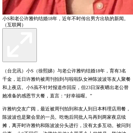
小S和老公许雅钧结婚18年，近年不时传出男方出轨的新闻。
（互联网）
（台北讯）小S（徐熙娣）与老公许雅钧结婚18年，育有3名
千金，近日许雅钧被周刊拍到与啦啦队女神陈波波等友人聚餐
和上夜店。小S虽不针对报道作回应，但23日深夜晒出老公替
她准备的感恩节大餐，直言：“好幸福喔。”
许雅钧交友广阔，最近被周刊拍到和友人到日本料理店用餐，
陈波波也是聚会里的一员。吃饱后同批人马再到两家夜店续
摊，离开时许雅钧和陈波波分头进行，没有太多互动。被问到