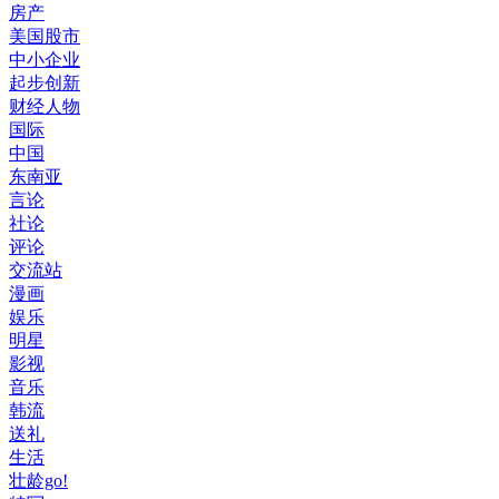
房产
美国股市
中小企业
起步创新
财经人物
国际
中国
东南亚
言论
社论
评论
交流站
漫画
娱乐
明星
影视
音乐
韩流
送礼
生活
壮龄go!