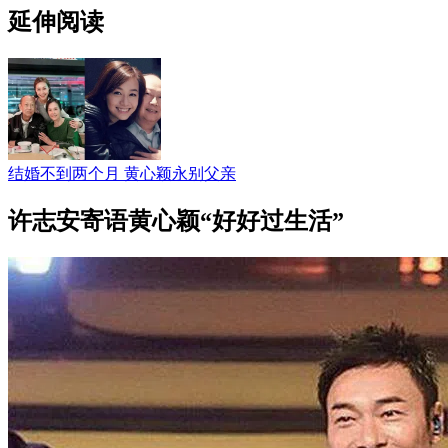
延伸阅读
结婚不到两个月 黄心颖永别父亲
许志安寄语黄心颖“好好过生活”