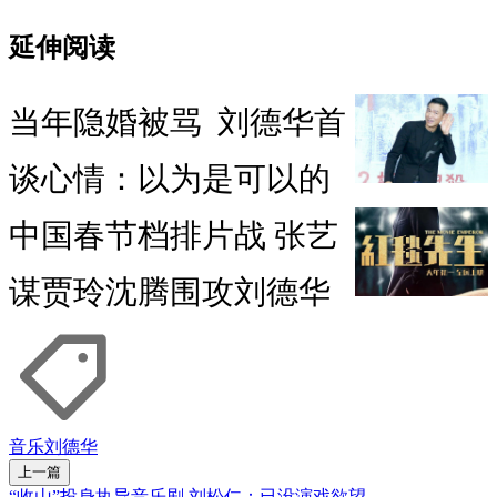
延伸阅读
当年隐婚被骂 刘德华首
谈心情：以为是可以的
中国春节档排片战 张艺
谋贾玲沈腾围攻刘德华
音乐
刘德华
上一篇
“收山”投身执导音乐剧 刘松仁：已没演戏欲望