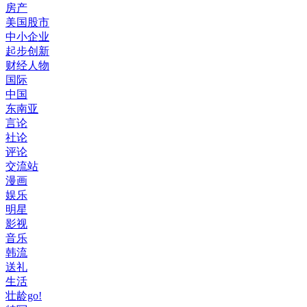
房产
美国股市
中小企业
起步创新
财经人物
国际
中国
东南亚
言论
社论
评论
交流站
漫画
娱乐
明星
影视
音乐
韩流
送礼
生活
壮龄go!