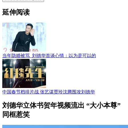
延伸阅读
当年隐婚被骂 刘德华首谈心情：以为是可以的
中国春节档排片战 张艺谋贾玲沈腾围攻刘德华
刘德华立体书贺年视频流出 “大小本尊”
同框惹笑