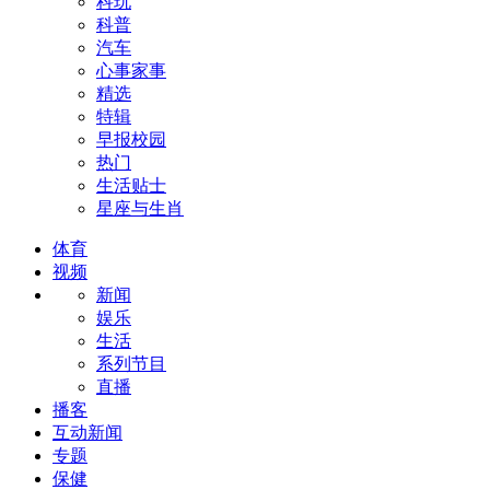
科玩
科普
汽车
心事家事
精选
特辑
早报校园
热门
生活贴士
星座与生肖
体育
视频
新闻
娱乐
生活
系列节目
直播
播客
互动新闻
专题
保健