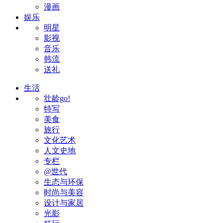
漫画
娱乐
明星
影视
音乐
韩流
送礼
生活
壮龄go!
特写
美食
旅行
文化艺术
人文史地
专栏
@世代
生态与环保
时尚与美容
设计与家居
光影