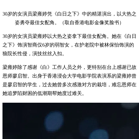
30岁的女演员梁雍婷凭《白日之下》中的精湛演出，以大热之
姿勇夺最佳女配角。（取自香港电影金像奖脸书）
30岁的女演员梁雍婷以大热之姿拿下最佳女配角。她在《白日
之下》饰演智商仅6岁的弱智女，在护老院中被林保怡饰演的
狼院长性侵，演技丝丝入扣。
梁雍婷除了感谢《白》工作人员之外，更特别在台上感谢已故
恩师廖启智。出身于香港浸会大学电影学院表演系的梁雍婷曾
是廖启智的学生，过去她曾多次感激对方的栽培，难忘恩师在
她追梦陷财困的低潮期帮她度过难关。