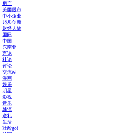
房产
美国股市
中小企业
起步创新
财经人物
国际
中国
东南亚
言论
社论
评论
交流站
漫画
娱乐
明星
影视
音乐
韩流
送礼
生活
壮龄go!