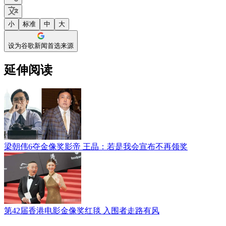
小
标准
中
大
设为谷歌新闻首选来源
延伸阅读
梁朝伟6夺金像奖影帝 王晶：若是我会宣布不再领奖
第42届香港电影金像奖红毯 入围者走路有风