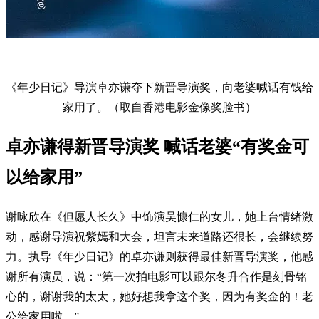
《年少日记》导演卓亦谦夺下新晋导演奖，向老婆喊话有钱给
家用了。（取自香港电影金像奖脸书）
卓亦谦得新晋导演奖 喊话老婆“有奖金可
以给家用”
谢咏欣在《但愿人长久》中饰演吴慷仁的女儿，她上台情绪激
动，感谢导演祝紫嫣和大会，坦言未来道路还很长，会继续努
力。执导《年少日记》的卓亦谦则获得最佳新晋导演奖，他感
谢所有演员，说：“第一次拍电影可以跟尔冬升合作是刻骨铭
心的，谢谢我的太太，她好想我拿这个奖，因为有奖金的！老
公给家用啦。”