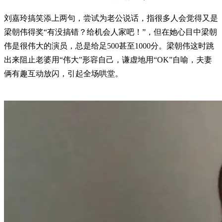
刘嘉玲搞笑添上两句，尝试为老公说话，指很多人会觉得又是
梁朝伟得奖“有没搞错？给机会人家吧！”，但在她心目中梁朝
伟是很伟大的演员，总是给足500甚至1000分。梁朝伟这时跳
出来阻止老婆用“伟大”形容自己，谦虚地用“OK”自喻，夫妻
俩有趣互动放闪，引起全场哄堂。