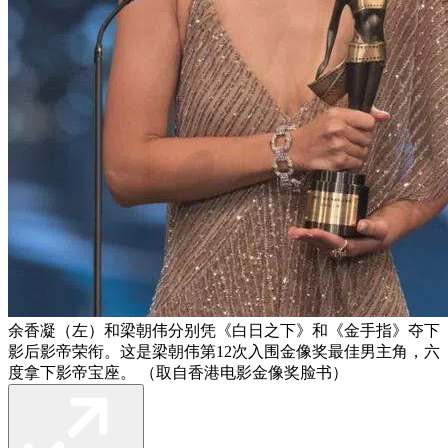
余香凝（左）和梁朝伟分别凭《白日之下》和《金手指》夺下
影后影帝荣衔。这是梁朝伟第12次入围金像奖最佳男主角，六
度拿下影帝宝座。 （取自香港电影金像奖脸书）