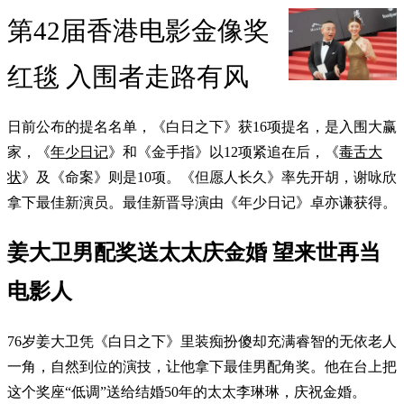
第42届香港电影金像奖
红毯 入围者走路有风
日前公布的提名名单，《白日之下》获16项提名，是入围大赢
家，《
年少日记
》和《金手指》以12项紧追在后，《
毒舌大
状
》及《命案》则是10项。《但愿人长久》率先开胡，谢咏欣
拿下最佳新演员。最佳新晋导演由《年少日记》卓亦谦获得。
姜大卫男配奖送太太庆金婚 望来世再当
电影人
76岁姜大卫凭《白日之下》里装痴扮傻却充满睿智的无依老人
一角，自然到位的演技，让他拿下最佳男配角奖。他在台上把
这个奖座“低调”送给结婚50年的太太李琳琳，庆祝金婚。