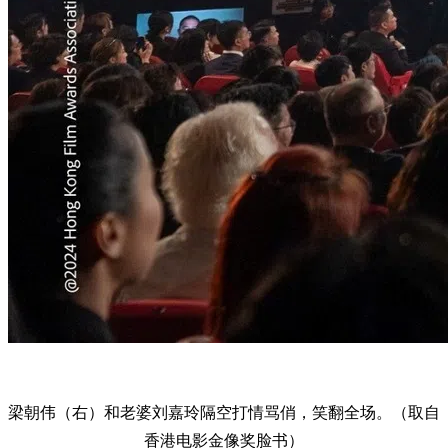
梁朝伟（右）和老婆刘嘉玲隔空打情骂俏，笑翻全场。（取自
香港电影金像奖脸书）