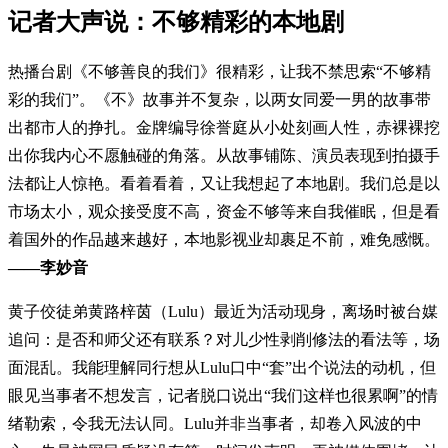
记者大声说：不够精彩的本地剧
热播台剧《不够善良的我们》很精彩，让我不禁思索“不够精
彩的我们”。《不》故事并不复杂，以两女同爱一男的故事带
出都市人的挣扎。金牌编导徐誉庭从小处刻画人性，赤裸裸挖
出你我内心不愿触碰的角落。从故事铺陈、演员表现到拍摄手
法都让人惊艳。看着看着，又让我想起了本地剧。我们总是以
市场太小，观众接受度不高，资金不够等来自我催眠，但是看
着国外的作品越来越好，本地影视业却裹足不前，难免感慨。
——李妙音
黄子佼徒弟黄路梓茵（Lulu）最近为活动现身，离场时被台媒
追问：是否和师父还有联系？对儿少性剥削修法的看法等，场
面混乱。我能理解同行想从Lulu口中“套”出个说法的动机，但
眼见当事者不想发言，记者脱口说出“我们这样也很累啊”的情
绪勒索，令我无法认同。Lulu并非当事者，却卷入风波的中