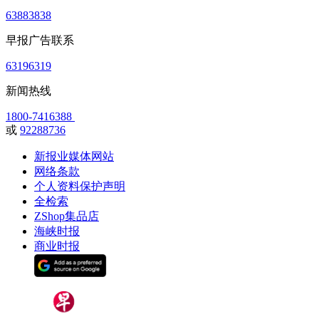
63883838
早报广告联系
63196319
新闻热线
1800-7416388
或
92288736
新报业媒体网站
网络条款
个人资料保护声明
全检索
ZShop集品店
海峡时报
商业时报