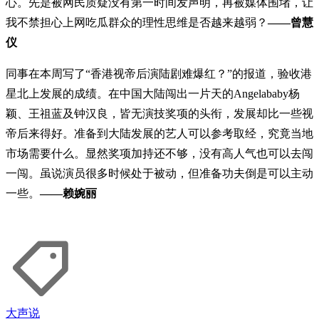
心。先是被网民质疑没有第一时间发声明，再被媒体围堵，让
我不禁担心上网吃瓜群众的理性思维是否越来越弱？
——曾慧
仪
同事在本周写了“香港视帝后演陆剧难爆红？”的报道，验收港
星北上发展的成绩。在中国大陆闯出一片天的Angelababy杨
颖、王祖蓝及钟汉良，皆无演技奖项的头衔，发展却比一些视
帝后来得好。准备到大陆发展的艺人可以参考取经，究竟当地
市场需要什么。显然奖项加持还不够，没有高人气也可以去闯
一闯。虽说演员很多时候处于被动，但准备功夫倒是可以主动
一些。
——赖婉丽
大声说