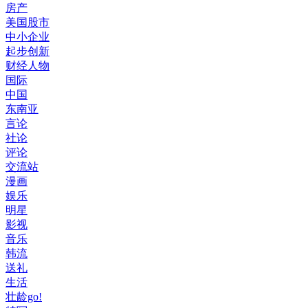
房产
美国股市
中小企业
起步创新
财经人物
国际
中国
东南亚
言论
社论
评论
交流站
漫画
娱乐
明星
影视
音乐
韩流
送礼
生活
壮龄go!