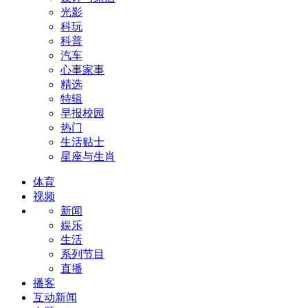
光影
科玩
科普
汽车
心事家事
精选
特辑
早报校园
热门
生活贴士
星座与生肖
体育
视频
新闻
娱乐
生活
系列节目
直播
播客
互动新闻