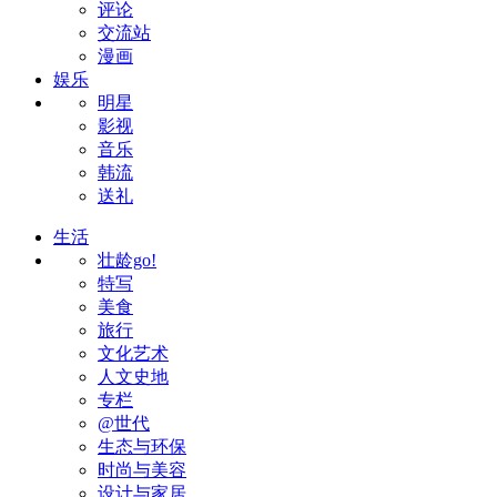
评论
交流站
漫画
娱乐
明星
影视
音乐
韩流
送礼
生活
壮龄go!
特写
美食
旅行
文化艺术
人文史地
专栏
@世代
生态与环保
时尚与美容
设计与家居