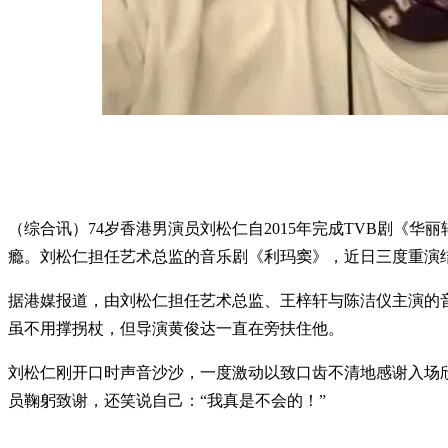
（综合讯）74岁香港男演员刘松仁自2015年完成TVB剧《
瘾。刘松仁担任艺术总监的音乐剧《利玛窦》，近日三度重演
据港媒报道，由刘松仁担任艺术总监、王梓轩与陈洁仪主演的音
虽不用撑拐杖，但导演黄俊达一直在旁扶住他。
刘松仁刚开口时声音沙沙，一度激动以致口齿不清地感谢入场欣
员鞠躬致谢，还笑说自己：“我真是不会的！”