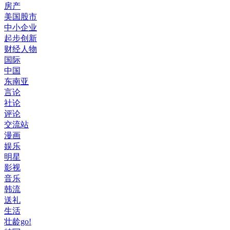
房产
美国股市
中小企业
起步创新
财经人物
国际
中国
东南亚
言论
社论
评论
交流站
漫画
娱乐
明星
影视
音乐
韩流
送礼
生活
壮龄go!