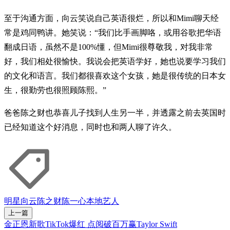
至于沟通方面，向云笑说自己英语很烂，所以和Mimi聊天经
常是鸡同鸭讲。她笑说：“我们比手画脚咯，或用谷歌把华语
翻成日语，虽然不是100%懂，但Mimi很尊敬我，对我非常
好，我们相处很愉快。我说会把英语学好，她也说要学习我们
的文化和语言。我们都很喜欢这个女孩，她是很传统的日本女
生，很勤劳也很照顾陈熙。”
爸爸陈之财也恭喜儿子找到人生另一半，并透露之前去英国时
已经知道这个好消息，同时也和两人聊了许久。
明星
向云
陈之财
陈一心
本地艺人
上一篇
金正恩新歌TikTok爆红 点阅破百万赢Taylor Swift