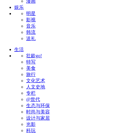
漫画
娱乐
明星
影视
音乐
韩流
送礼
生活
壮龄go!
特写
美食
旅行
文化艺术
人文史地
专栏
@世代
生态与环保
时尚与美容
设计与家居
光影
科玩