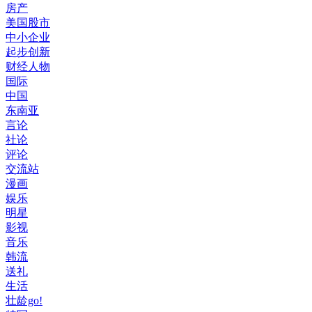
房产
美国股市
中小企业
起步创新
财经人物
国际
中国
东南亚
言论
社论
评论
交流站
漫画
娱乐
明星
影视
音乐
韩流
送礼
生活
壮龄go!