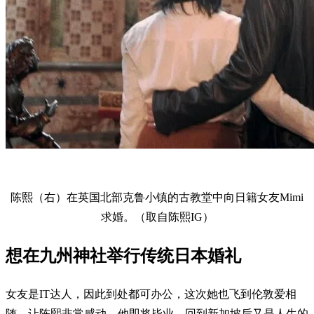
陈熙（右）在英国北部克鲁小镇的古教堂中向日籍女友Mimi
求婚。（取自陈熙IG）
想在九州神社举行传统日本婚礼
女友是IT达人，因此到处都可办公，这次她也飞到伦敦爱相
随，让陈熙非常感动。他即将毕业，回到新加坡后又是人生的