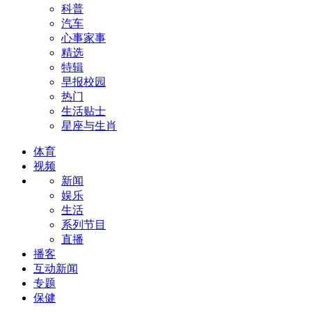
科普
汽车
心事家事
精选
特辑
早报校园
热门
生活贴士
星座与生肖
体育
视频
新闻
娱乐
生活
系列节目
直播
播客
互动新闻
专题
保健