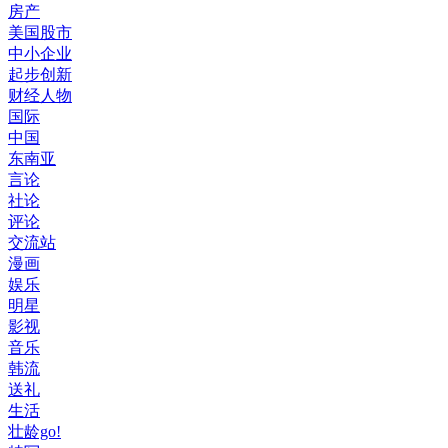
房产
美国股市
中小企业
起步创新
财经人物
国际
中国
东南亚
言论
社论
评论
交流站
漫画
娱乐
明星
影视
音乐
韩流
送礼
生活
壮龄go!