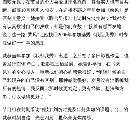
圈粉无数，在节目的个人喜爱度排名靠前，舞台实力也有目共
睹。戚薇10月将步入40岁，在迎接不惑之年前参加《乘风》是
否别具意义？她接受《联合早报》电访时先淡笑说：“我都没
有认真数过自己的岁数，都是你们在数！”接着有感而发地
说，这一路“乘风”让她找回2006年参加选秀《我型我秀》时专
注做好一件事的感觉。
戚薇当年参加《我型我秀》出道，之后拍了多部影视作品，也
曾发行EP和单曲，歌影视三栖发展。她告诉早报，在《乘
风》的全心投入、重新找到初心的感觉很好，“年轻时候的自
己和现在的自己没有区别，那种感觉很好。岁月没有消磨掉我
所有的热情，我反而比那时候更笃定，更有经验、想法和方
向，可以做得更好了。”
节目组在前期采访“姐姐”刘忻时提及年龄焦虑的课题，台上的
戚薇时刻自信，光芒四射，显然毫无焦虑感。