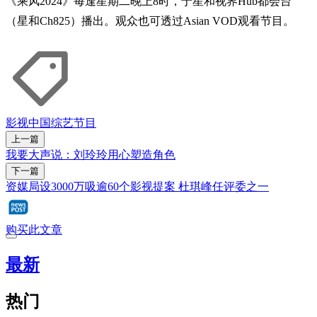
《乘风2024》每逢星期二晚上8时，于星和视界Hub都会台
（星和Ch825）播出。观众也可透过Asian VOD观看节目。
影视
中国综艺节目
上一篇
我要大声说：刘玲玲用心塑造角色
下一篇
资媒局设3000万吸逾60个影视提案 杜琪峰任评委之一
购买此文章
最新
热门