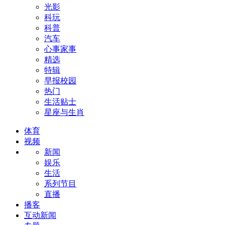
光影
科玩
科普
汽车
心事家事
精选
特辑
早报校园
热门
生活贴士
星座与生肖
体育
视频
新闻
娱乐
生活
系列节目
直播
播客
互动新闻