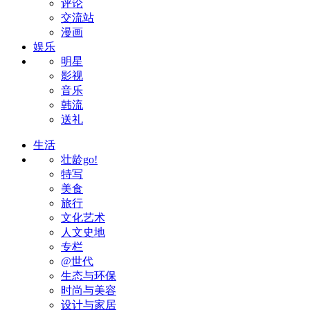
评论
交流站
漫画
娱乐
明星
影视
音乐
韩流
送礼
生活
壮龄go!
特写
美食
旅行
文化艺术
人文史地
专栏
@世代
生态与环保
时尚与美容
设计与家居