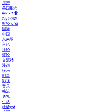
房产
美国股市
中小企业
起步创新
财经人物
国际
中国
东南亚
言论
社论
评论
交流站
漫画
娱乐
明星
影视
音乐
韩流
送礼
生活
壮龄go!