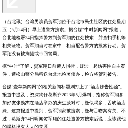
（台北讯）台湾男演员贺军翔位于台北市民生社区的住处星期
五（5月24日）早上遭警方搜索。据台媒“中时新闻网”报道，
台北地检署24日指挥警方到贺军翔的住处搜索，并查扣手机等
相关证物。贺军翔当时在家中，相当配合警方的搜索行动。贺
军翔没有被拘提或带回警局。
据“中时”了解，贺军翔日前遭人指控，疑涉一起妨害性自主案
件，遭松山警分局移送台北地检署侦办，检方将贺列被告。
台媒“壹苹新闻网”的相关新闻标题则打上了“酒店妹吿性骚”。
报道中提及，资深狗仔葛斯齐2023年5月爆料，指称贺军翔参
加好友张勋杰在酒店举办的庆生派对时，疑似喝多，舌吻酒店
妹。这篇报道中提到，贺军翔家被搜索，疑与舌吻案有关。不
过，葛斯齐24日听闻贺军翔的住处遭警方搜索后说，应该跟他
的爆料没有太大的关系。