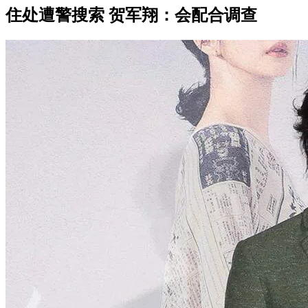
住处遭警搜索 贺军翔：会配合调查