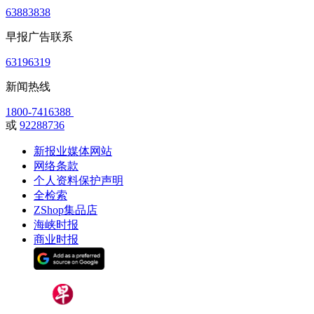
63883838
早报广告联系
63196319
新闻热线
1800-7416388
或
92288736
新报业媒体网站
网络条款
个人资料保护声明
全检索
ZShop集品店
海峡时报
商业时报