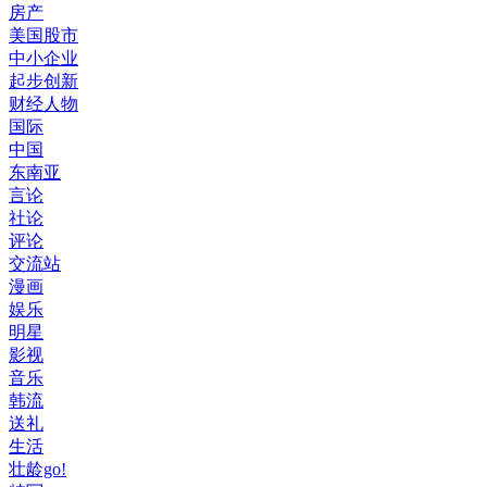
房产
美国股市
中小企业
起步创新
财经人物
国际
中国
东南亚
言论
社论
评论
交流站
漫画
娱乐
明星
影视
音乐
韩流
送礼
生活
壮龄go!