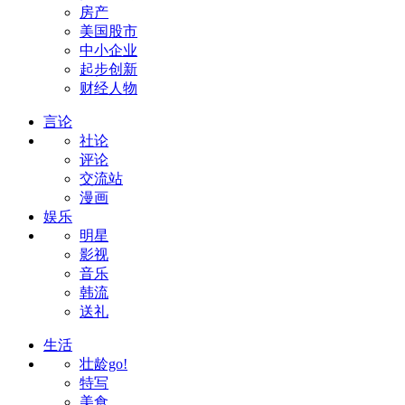
房产
美国股市
中小企业
起步创新
财经人物
言论
社论
评论
交流站
漫画
娱乐
明星
影视
音乐
韩流
送礼
生活
壮龄go!
特写
美食