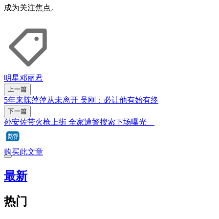
成为关注焦点。
明星
邓丽君
上一篇
5年来陈萍萍从未离开 吴刚：必让他有始有终
下一篇
孙安佐带火枪上街 全家遭警搜索下场曝光
购买此文章
最新
热门