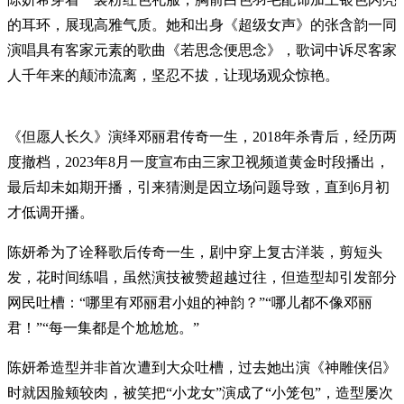
的耳环，展现高雅气质。她和出身《超级女声》的张含韵一同
演唱具有客家元素的歌曲《若思念便思念》，歌词中诉尽客家
人千年来的颠沛流离，坚忍不拔，让现场观众惊艳。
《但愿人长久》演绎邓丽君传奇一生，2018年杀青后，经历两
度撤档，2023年8月一度宣布由三家卫视频道黄金时段播出，
最后却未如期开播，引来猜测是因立场问题导致，直到6月初
才低调开播。
陈妍希为了诠释歌后传奇一生，剧中穿上复古洋装，剪短头
发，花时间练唱，虽然演技被赞超越过往，但造型却引发部分
网民吐槽：“哪里有邓丽君小姐的神韵？”“哪儿都不像邓丽
君！”“每一集都是个尬尬尬。”
陈妍希造型并非首次遭到大众吐槽，过去她出演《神雕侠侣》
时就因脸颊较肉，被笑把“小龙女”演成了“小笼包”，造型屡次