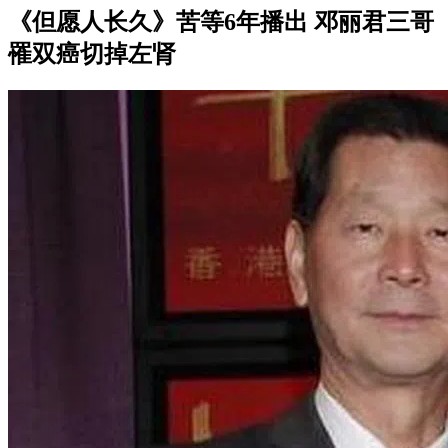
《但愿人长久》苦等6年播出 邓丽君三哥
罹双癌切掉左肾