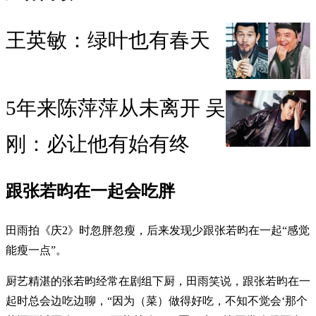
王英敏：绿叶也有春天
5年来陈萍萍从未离开 吴
刚：必让他有始有终
跟张若昀在一起会吃胖
田雨拍《庆2》时忽胖忽瘦，后来发现少跟张若昀在一起“感觉
能瘦一点”。
厨艺精湛的张若昀经常在剧组下厨，田雨笑说，跟张若昀在一
起时总会边吃边聊，“因为（菜）做得好吃，不知不觉会‘那个