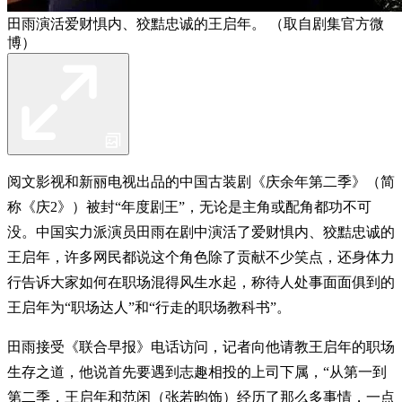
田雨演活爱财惧内、狡黠忠诚的王启年。 （取自剧集官方微
博）
阅文影视和新丽电视出品的中国古装剧《庆余年第二季》（简
称《庆2》）被封“年度剧王”，无论是主角或配角都功不可
没。中国实力派演员田雨在剧中演活了爱财惧内、狡黠忠诚的
王启年，许多网民都说这个角色除了贡献不少笑点，还身体力
行告诉大家如何在职场混得风生水起，称待人处事面面俱到的
王启年为“职场达人”和“行走的职场教科书”。
田雨接受《联合早报》电话访问，记者向他请教王启年的职场
生存之道，他说首先要遇到志趣相投的上司下属，“从第一到
第二季，王启年和范闲（张若昀饰）经历了那么多事情，一点