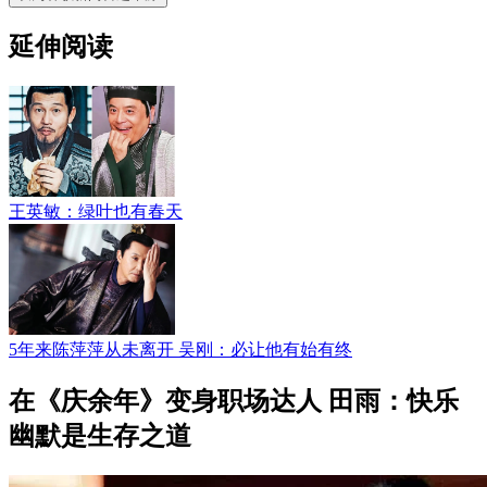
延伸阅读
王英敏：绿叶也有春天
5年来陈萍萍从未离开 吴刚：必让他有始有终
在《庆余年》变身职场达人 田雨：快乐
幽默是生存之道