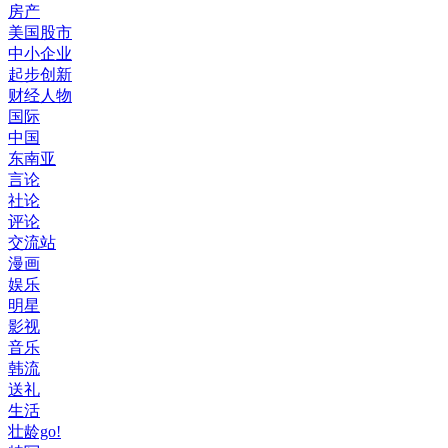
房产
美国股市
中小企业
起步创新
财经人物
国际
中国
东南亚
言论
社论
评论
交流站
漫画
娱乐
明星
影视
音乐
韩流
送礼
生活
壮龄go!