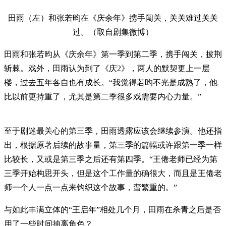
田雨（左）和张若昀在《庆余年》携手闯关，关关难过关关
过。（取自剧集微博）
田雨和张若昀从《庆余年》第一季到第二季，携手闯关，披荆
斩棘。戏外，田雨认为到了《庆2》，两人的默契更上一层
楼，过去五年各自也有成长。“我觉得若昀不光是成熟了，他
比以前更持重了，尤其是第二季很多戏需要内心力量。”
至于剧迷最关心的第三季，田雨透露应该会继续参演。他还指
出，根据原著后续的故事量，第三季的篇幅或许跟第一季一样
比较长，又或是第三季之后还有第四季。“王倦老师已经为第
三季开始构思开头，但是这个工作量的确很大，而且是王倦老
师一个人一点一点来钩织这个故事，蛮繁重的。”
与如此丰满立体的“王启年”相处几个月，田雨在杀青之后是否
用了一些时间抽离角色？