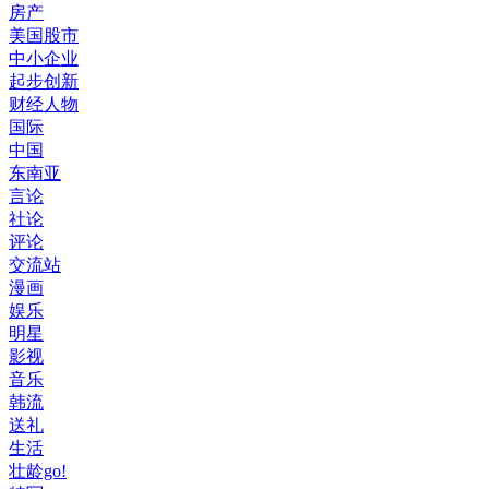
房产
美国股市
中小企业
起步创新
财经人物
国际
中国
东南亚
言论
社论
评论
交流站
漫画
娱乐
明星
影视
音乐
韩流
送礼
生活
壮龄go!