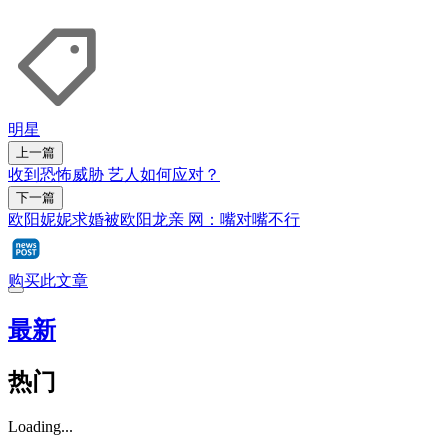
明星
上一篇
收到恐怖威胁 艺人如何应对？
下一篇
欧阳妮妮求婚被欧阳龙亲 网：嘴对嘴不行
购买此文章
最新
热门
Loading...