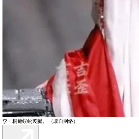
李一桐遭蜈蚣袭腿。 （取自网络）