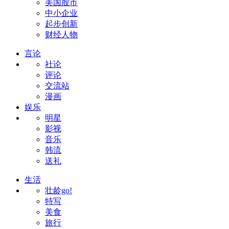
美国股市
中小企业
起步创新
财经人物
言论
社论
评论
交流站
漫画
娱乐
明星
影视
音乐
韩流
送礼
生活
壮龄go!
特写
美食
旅行