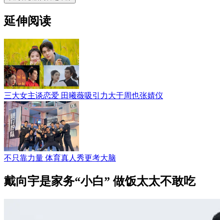
延伸阅读
三大女主谈恋爱 田曦薇吸引力大于周也张婧仪
不只靠力量 体育真人秀更考大脑
戴向宇是家务“小白” 做饭太太不敢吃