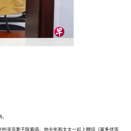
响。
他九岁的演员妻子陈紫函。他去年和太太一起上网综《家务优等