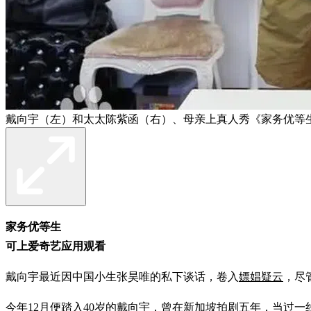
戴向宇（左）和太太陈紫函（右）、母亲上真人秀《家务优等
家务优等生
可上爱奇艺应用观看
戴向宇最近因中国小生张昊唯的私下谈话，卷入
嫖娼疑云
，尽
今年12月便踏入40岁的戴向宇，曾在新加坡拍剧五年，当过一