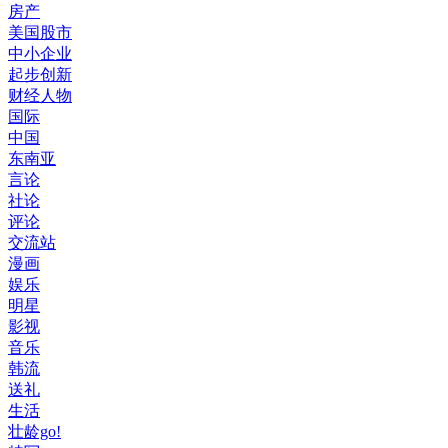
房产
美国股市
中小企业
起步创新
财经人物
国际
中国
东南亚
言论
社论
评论
交流站
漫画
娱乐
明星
影视
音乐
韩流
送礼
生活
壮龄go!