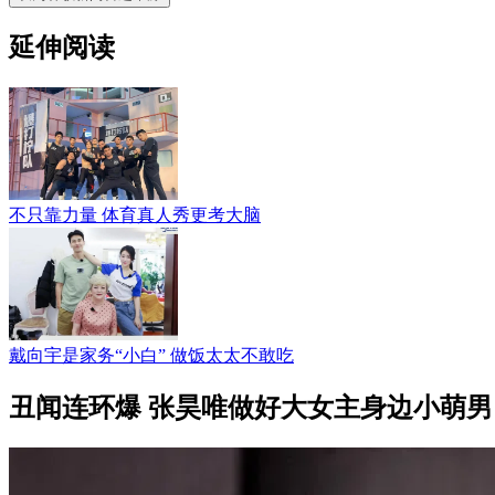
延伸阅读
不只靠力量 体育真人秀更考大脑
戴向宇是家务“小白” 做饭太太不敢吃
丑闻连环爆 张昊唯做好大女主身边小萌男