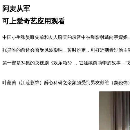
阿麦从军
可上爱奇艺应用观看
中国小生张昊唯先前和友人聊天的录音中被曝影射戴向宇嫖娼
张昊唯的前途会否受风波影响，暂时难定，刚好近期看过他主
第一部是34集的央视剧《欢乐颂5》，它延续
前两季
的故事，“
叶蓁蓁（江疏影饰）醉心科研之余频频受到男友戴维（窦骁饰