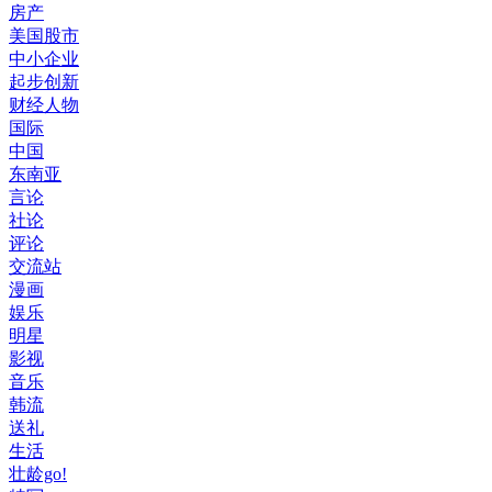
房产
美国股市
中小企业
起步创新
财经人物
国际
中国
东南亚
言论
社论
评论
交流站
漫画
娱乐
明星
影视
音乐
韩流
送礼
生活
壮龄go!